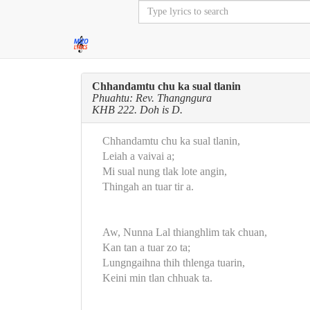
Chhandamtu chu ka sual tlanin
Phuahtu: Rev. Thangngura
KHB 222. Doh is D.
Chhandamtu chu ka sual tlanin,
Leiah a vaivai a;
Mi sual nung tlak lote angin,
Thingah an tuar tir a.
Aw, Nunna Lal thianghlim tak chuan,
Kan tan a tuar zo ta;
Lungngaihna thih thlenga tuarin,
Keini min tlan chhuak ta.