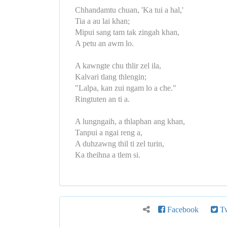
Chhandamtu chuan, 'Ka tui a hal,'
Tia a au lai khan;
Mipui sang tam tak zingah khan,
A petu an awm lo.
A kawngte chu thlir zel ila,
Kalvari tlang thlengin;
"Lalpa, kan zui ngam lo a che."
Ringtuten an ti a.
A lungngaih, a thlaphan ang khan,
Tanpui a ngai reng a,
A duhzawng thil ti zel turin,
Ka theihna a tlem si.
Facebook
Tw