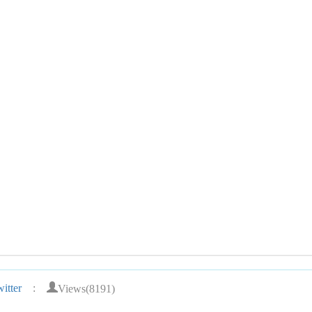
Views(8191)
itter
: