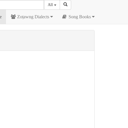
All
e
Zoṭawng Dialects
Song Books