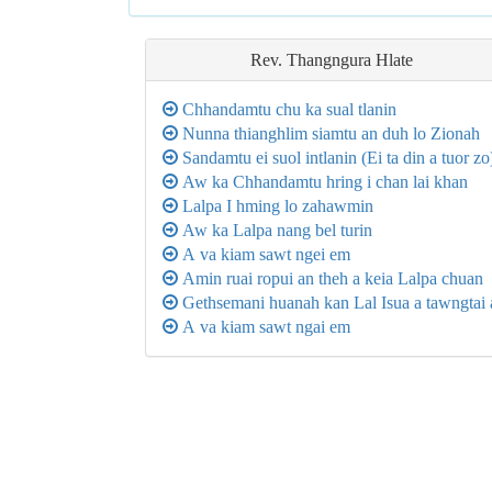
Rev. Thangngura Hlate
Chhandamtu chu ka sual tlanin
Nunna thianghlim siamtu an duh lo Zionah
Sandamtu ei suol intlanin (Ei ta din a tuor zo
Aw ka Chhandamtu hring i chan lai khan
Lalpa I hming lo zahawmin
Aw ka Lalpa nang bel turin
A va kiam sawt ngei em
Amin ruai ropui an theh a keia Lalpa chuan
Gethsemani huanah kan Lal Isua a tawngtai 
A va kiam sawt ngai em