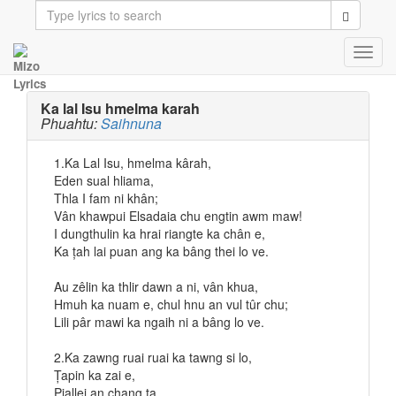
Toggl
navig
Ka lal Isu hmelma karah
Phuahtu:
Saihnuna
1.Ka Lal Isu, hmelma kârah,
Eden sual hliama,
Thla I fam ni khân;
Vân khawpui Elsadaia chu engtin awm maw!
I dungthulin ka hrai riangte ka chân e,
Ka țah lai puan ang ka bâng thei lo ve.
Au zêlin ka thlir dawn a ni, vân khua,
Hmuh ka nuam e, chul hnu an vul tûr chu;
Lili pâr mawi ka ngaih ni a bâng lo ve.
2.Ka zawng ruai ruai ka tawng si lo,
Țapin ka zai e,
Piallei an chang ta,