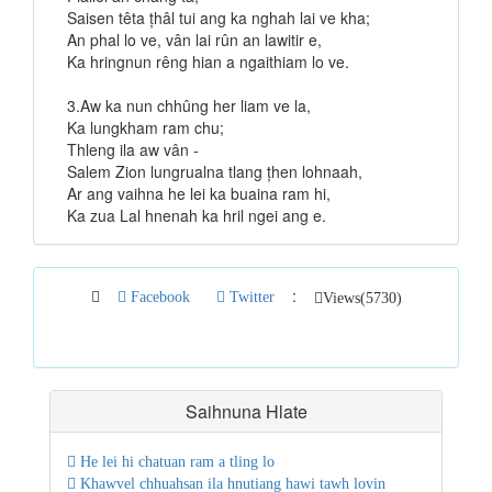
Saisen têta țhâl tui ang ka nghah lai ve kha;
An phal lo ve, vân lai rûn an lawitir e,
Ka hringnun rêng hian a ngaithiam lo ve.
3.Aw ka nun chhûng her liam ve la,
Ka lungkham ram chu;
Thleng ila aw vân -
Salem Zion lungrualna tlang țhen lohnaah,
Ar ang vaihna he lei ka buaina ram hi,
Ka zua Lal hnenah ka hril ngei ang e.
:
Facebook
Twitter
Views(5730)
Saihnuna
Hlate
He lei hi chatuan ram a tling lo
Khawvel chhuahsan ila hnutiang hawi tawh lovin