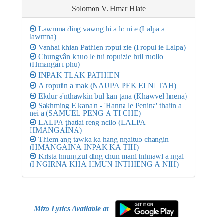
Solomon V. Hmar
Hlate
Lawmna ding vawng hi a lo ni e (Lalpa a
lawmna)
Vanhai khian Pathien ropui zie (I ropui ie Lalpa)
Chungvân khuo le tui ropuizie hril ruollo
(Hmangai i phu)
INPAK TLAK PATHIEN
A ropuiin a mak (NAUPA PEK EI NI TAH)
Ekdur a'nthawkin bul kan țana (Khawvel hnena)
Sakhming Elkana'n - 'Hanna le Penina' thaiin a
nei a (SAMUEL PENG A TI CHE)
LALPA țhatlai reng neilo (LALPA
HMANGAINA)
Thiem ang tawka ka hang ngaituo changin
(HMANGAINA INPAK KA TIH)
Krista hnungzui ding chun mani inhnawl a ngai
(I NGIRNA KHA HMUN INTHIENG A NIH)
Mizo Lyrics Available at