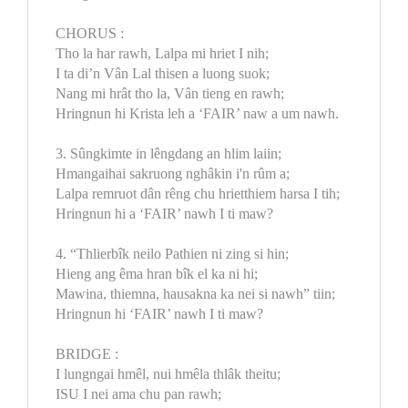
CHORUS :
Tho la har rawh, Lalpa mi hriet I nih;
I ta di’n Vân Lal thisen a luong suok;
Nang mi hrât tho la, Vân tieng en rawh;
Hringnun hi Krista leh a ‘FAIR’ naw a um nawh.
3. Sûngkimte in lêngdang an hlim laiin;
Hmangaihai sakruong nghâkin i'n rûm a;
Lalpa remruot dân rêng chu hrietthiem harsa I tih;
Hringnun hi a ‘FAIR’ nawh I ti maw?
4. “Thlierbîk neilo Pathien ni zing si hin;
Hieng ang êma hran bîk el ka ni hi;
Mawina, thiemna, hausakna ka nei si nawh” tiin;
Hringnun hi ‘FAIR’ nawh I ti maw?
BRIDGE :
I lungngai hmêl, nui hmêla thlâk theitu;
ISU I nei ama chu pan rawh;