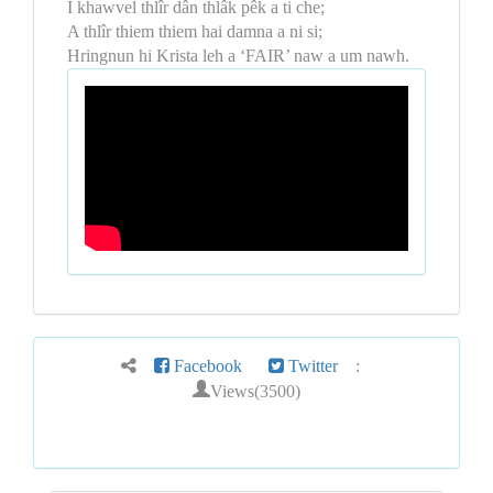
I khawvel thlîr dân thlâk pêk a ti che;
A thlîr thiem thiem hai damna a ni si;
Hringnun hi Krista leh a ‘FAIR’ naw a um nawh.
Facebook
Twitter
:
Views(3500)