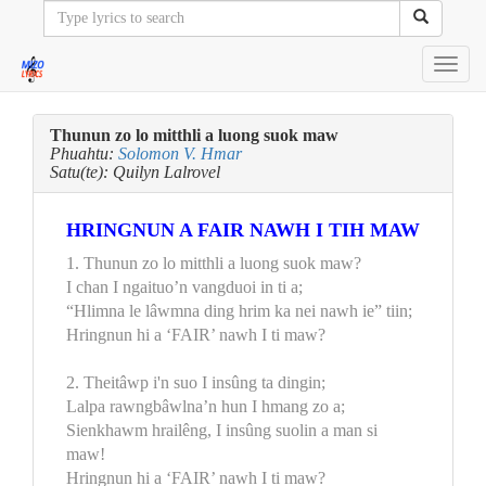
Toggl
navig
Thunun zo lo mitthli a luong suok maw
Phuahtu:
Solomon V. Hmar
Satu(te): Quilyn Lalrovel
HRINGNUN A FAIR NAWH I TIH MAW
1. Thunun zo lo mitthli a luong suok maw?
I chan I ngaituo’n vangduoi in ti a;
“Hlimna le lâwmna ding hrim ka nei nawh ie” tiin;
Hringnun hi a ‘FAIR’ nawh I ti maw?
2. Theitâwp i'n suo I insûng ta dingin;
Lalpa rawngbâwlna’n hun I hmang zo a;
Sienkhawm hrailêng, I insûng suolin a man si
maw!
Hringnun hi a ‘FAIR’ nawh I ti maw?