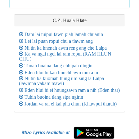
C.Z. Huala
Hlate
Dam lai tuipui fawn piah lamah chuanin
Lei lal puan ropui chu a tlawm ang
Ni tin ka hnenah awm reng ang che Lalpa
Ka va ngai ngei lal ram ropui (RAM HLUN
CHU)
Tunah buaina tlang chhipah dingin
Eden hlui hi kan hnuchhawn ram a ni
Ni tin ka kuomah hung um zing la Lalpa
(lawmna vakam mawi)
Eden hlui hi ei hnungsawn ram a nih (Eden thar)
Tuhin buoina tlang sipa ngirin
Jordan va ral ei kai pha chun (Khawpui tharah)
Mizo Lyrics Available at