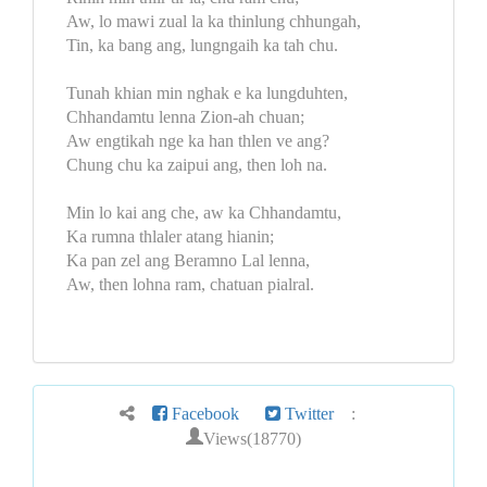
Aw, lo mawi zual la ka thinlung chhungah,
Tin, ka bang ang, lungngaih ka tah chu.
Tunah khian min nghak e ka lungduhten,
Chhandamtu lenna Zion-ah chuan;
Aw engtikah nge ka han thlen ve ang?
Chung chu ka zaipui ang, then loh na.
Min lo kai ang che, aw ka Chhandamtu,
Ka rumna thlaler atang hianin;
Ka pan zel ang Beramno Lal lenna,
Aw, then lohna ram, chatuan pialral.
Facebook
Twitter
:
Views(18770)