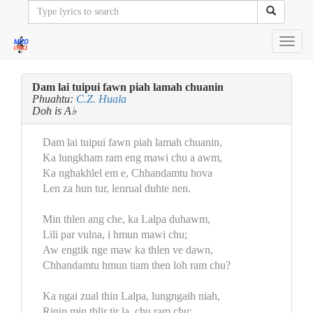
Toggl
navig
Dam lai tuipui fawn piah lamah chuanin
Phuahtu:
C.Z. Huala
Doh is A♭
Dam lai tuipui fawn piah lamah chuanin,
Ka lungkham ram eng mawi chu a awm,
Ka nghakhlel em e, Chhandamtu hova
Len za hun tur, lenrual duhte nen.
Min thlen ang che, ka Lalpa duhawm,
Lili par vulna, i hmun mawi chu;
Aw engtik nge maw ka thlen ve dawn,
Chhandamtu hmun tiam then loh ram chu?
Ka ngai zual thin Lalpa, lungngaih niah,
Rinin min thlir tir la, chu ram chu;