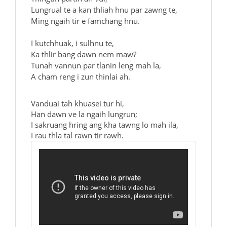
Lungrual te a kan thliah hnu par zawng te,
Ming ngaih tir e famchang hnu.
I kutchhuak, i sulhnu te,
Ka thlir bang dawn nem maw?
Tunah vannun par tlanin leng mah la,
A cham reng i zun thinlai ah.
Vanduai tah khuasei tur hi,
Han dawn ve la ngaih lungrun;
I sakruang hring ang kha tawng lo mah ila,
I rau thla tal rawn tir rawh.