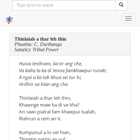
Toggl
navig
Thinlaiah a thar leh thin
Phuahtu: C. Durthanga
Satu(te): Tribal Power
Huiva lenthiam, ka tir ang che,
Va kalta la ka di lenna famkhawpui runah;
A ngai a ka tah khua sei tur hi,
Hrilhin va hlan ang che.
Thinlaiah a thar leh thin,
Khawnge maw ka di ve kha?
An sawi pialral fam khawpui tualah,
Riahrun a rem an ti.
Kumpuisul a lo vei hian,
Thingtin partin an vul;