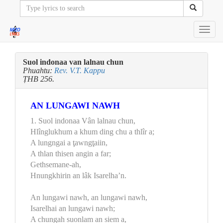
Toggl
navig
Suol indonaa van lalnau chun
Phuahtu:
Rev. V.T. Kappu
ṬHB 256.
AN LUNGAWI NAWH
1. Suol indonaa Vân lalnau chun,
Hlînglukhum a khum ding chu a thlîr a;
A lungngai a ţawngţaiin,
A thlan thisen angin a far;
Gethsemane-ah,
Hnungkhirin an lâk Isarelha’n.
An lungawi nawh, an lungawi nawh,
Isarelhai an lungawi nawh;
A chungah suonlam an siem a,