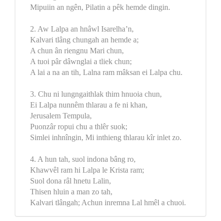
Mipuiin an ngên, Pilatin a pêk hemde dingin.
2. Aw Lalpa an hnâwl Isarelha’n,
Kalvari tlâng chungah an hemde a;
A chun ân riengnu Mari chun,
A tuoi pâr dâwnglai a tliek chun;
A lai a na an tih, Lalna ram mâksan ei Lalpa chu.
3. Chu ni lungngaithlak thim hnuoia chun,
Ei Lalpa nunnêm thlarau a fe ni khan,
Jerusalem Tempula,
Puonzâr ropui chu a thlêr suok;
Simlei inhnîngin, Mi inthieng thlarau kîr inlet zo.
4. A hun tah, suol indona bâng ro,
Khawvêl ram hi Lalpa le Krista ram;
Suol dona râl hnetu Lalin,
Thisen hluin a man zo tah,
Kalvari tlângah; Achun inremna Lal hmêl a chuoi.