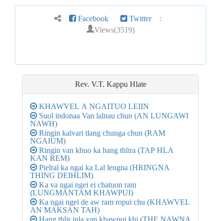
Facebook
Twitter
:
Views(3519)
Rev. V.T. Kappu
Hlate
KHAWVEL A NGAITUO LEIIN
Suol indonaa Van lalnau chun (AN LUNGAWI
NAWH)
Ringin kalvari tlang chunga chun (RAM
NGAIUM)
Ringin van khuo ka hang thlira (TAP HLA
KAN REM)
Pielral ka ngai ka Lal lengna (HRINGNA
THING DEIHLIM)
Ka va ngai ngei ei chatuon ram
(LUNGMANTAM KHAWPUI)
Ka ngai ngei de aw ram ropui chu (KHAWVEL
AN MAKSAN TAH)
Hang thlir inla van khawpui khi (THE NAWNA