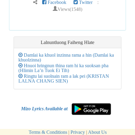
Facebook
Twitter
:
Views(1548)
Lalnuntluong Faiheng Hlate
Damlai ka khuol inzinna rama a hin (Damlai ka
khuolzinna)
Hnuoi hringnun thina ram hi ka suoksan pha
(Hlimin La’n Tuok Ei Tih)
Ringtu lai suolnain ram a lak pei (KRISTAN
LALNA CHANG SIEN)
Mizo Lyrics Available at
Terms & Conditions
|
Privacy
|
About Us