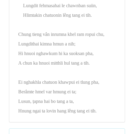
Lungdit fehmasahai le chawnban suiin,
Hlimtakin chatuonin lêng tang ei tih.
Chung tieng vân inrumna khel ram ropui chu,
Lungdithai kimna hmun a nih;
Hi hnuoi nghawkum hi ka suoksan pha,
A chun ka hnuoi mitthli hul tang a tih.
Ei nghakhla chatuon khawpui ei tlung pha,
Berâmte hmel var hmung ei ta;
Lusun, ṭapna hai bo tang a ta,
Hnung ngai ta lovin hang lêng tang ei tih.