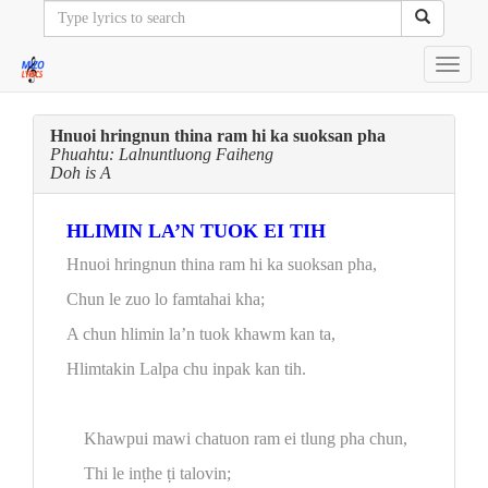
Toggl
navig
Hnuoi hringnun thina ram hi ka suoksan pha
Phuahtu: Lalnuntluong Faiheng
Doh is A
HLIMIN LA’N TUOK EI TIH
Hnuoi hringnun thina ram hi ka suoksan pha,
Chun le zuo lo famtahai kha;
A chun hlimin la’n tuok khawm kan ta,
Hlimtakin Lalpa chu inpak kan tih.
Khawpui mawi chatuon ram ei tlung pha chun,
Thi le inṭhe ṭi talovin;