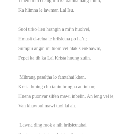
Thiem min changtirtu ka damna nang I inih,
Ka hlimna le lawman Lal Isu.
Suol tirko-lien hrangin a mi’n huolvel,
Hmusit el-relna le hrilsietna po ha’n;
Sumpui angin mi tuom vel hlak sienkhawm,
Fepei ka tih ka Lal Krista hnung zuiin.
Mihrang pasalṭha lo famtahai khan,
Krista hming chu ṭanin hringna an inhan;
Hnena puonvar silfen mawi inbelin, An leng vel ie,
Van khawpui mawi tuol lai ah.
Lawna ding ruok a nih hrilsietnahai,