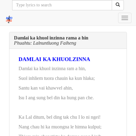
Toggl
navig
Damlai ka khuol inzinna rama a hin
Phuahtu: Lalnuntluong Faiheng
DAMLAI KA KHUOLZINNA
Damlai ka khuol inzinna ram a hin,
Suol inhliem tuora chauin ka kun hlaka;
Santu kan vai khawvel ahin,
Isu I ang sung bel din ka hung pan che.
Ka Lal ditum, bel ding tak chu I lo ni ngei!
Nang chau hi ka muongna le himna kulpui;