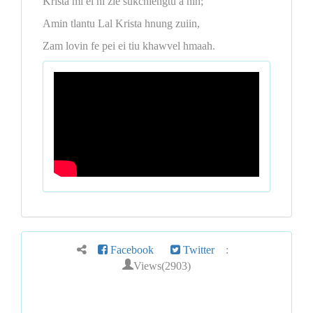
Krista mi ei ni zie sukchiengtu a nih;
Amin tlantu Lal Krista hnung zuiin,
Zam lovin fe pei ei tiu khawvel hmaah.
Facebook
Twitter
:
Views(2903)