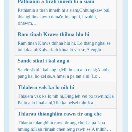
Pathianin a tirah inneih hi a siam
Pathianin a tirah inneih hi a siam,Chhungkaw bul,
thianghlima awm duna'n;Intanpui, inzahin,
rinawm…
Ram tinah Kraws thihna hlu hi
Ram tinah Kraws thihna hlu hi, Lo thang nghal se
tul tak a ni;Kalvari-ah khua lo var se,A engin…
Sande sikul i kal ang u
Sande sikul i kal ang u,Mi tin tan a lo ni si;A pui a
pang kai ho zel se,A hmei a pa tan a ni.[Lo…
Thlalera vak ka lo nih hi
Thlalera vak ka lo nih hi,Ding leh vei bo tawnin;Ka
Pa in a lo hnai a ni,Tiin ka beisei thin.Ka…
Thlarau thianghlim rawn tir ang che
Thlarau thianghlim rawn tir ang che,Lalpa Isua
hmingin;Kan rilruah chen reng rawh se,A thiltih…