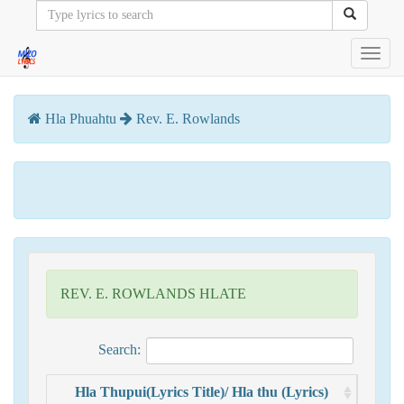
Toggl
navig
Hla Phuahtu
Rev. E. Rowlands
REV. E. ROWLANDS HLATE
Search:
Hla Thupui(Lyrics Title)/ Hla thu (Lyrics)