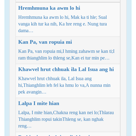
Hremhmuna ka awm lo hi
Hremhmuna ka awm lo hi, Mak ka ti hle; Sual
vanga kih tur ka nih, Ka hre reng e. Nung tura
dama…
Kan Pa, van ropuia mi
Kan Pa, van ropuia mi,I hming zahawm se kan ti;I
ram thianghlim lo thleng se,Kan ei tur min pe…
Khawvel hrut chhuak ila Lal Isua ang hi
Khawvel hrut chhuak ila, Lal Isua ang
hi,Thianghlim leh fel ka hmu lo va,A nunna min
pek avangin…
Lalpa I mite hian
Lalpa, I mite hian,Chakna reng kan nei lo;Thlarau
Thianghlim ropui takinThleng se, kan nghak
reng…