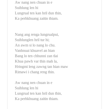
Aw nang nen chuan in e
Suihlung len hi
Lungrual ten kan hril dun thin,
Ka perhkhuang zaitin thiam.
Nang ang renga lungrualpui,
Suihlunglen hril tur hi;
An awm si lo nang lo chu.
Vanhnuai khuavel an hian
Bang lo ten chhunni zan tlai
Khua pawh var thin mah la,
Hringmi leng zawng tan hian maw
Rimawi i chang reng thin.
Aw nang nen chuan in e
Suihlung len hi
Lungrual ten kan hril dun thin,
Ka perhkhuang zaitin thiam.