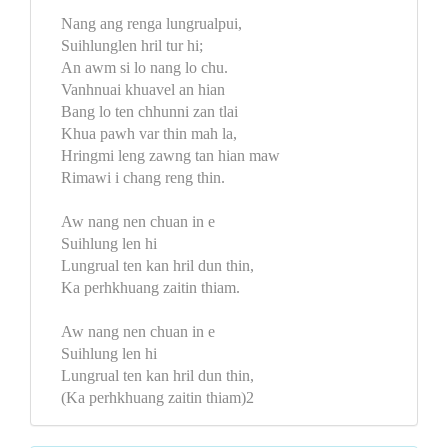
Nang ang renga lungrualpui,
Suihlunglen hril tur hi;
An awm si lo nang lo chu.
Vanhnuai khuavel an hian
Bang lo ten chhunni zan tlai
Khua pawh var thin mah la,
Hringmi leng zawng tan hian maw
Rimawi i chang reng thin.
Aw nang nen chuan in e
Suihlung len hi
Lungrual ten kan hril dun thin,
Ka perhkhuang zaitin thiam.
Aw nang nen chuan in e
Suihlung len hi
Lungrual ten kan hril dun thin,
(Ka perhkhuang zaitin thiam)2