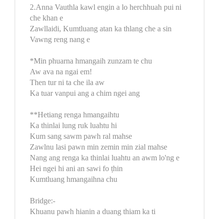
2.Anna Vauthla kawl engin a lo herchhuah pui ni
che khan e
Zawllaidi, Kumtluang atan ka thlang che a sin
Vawng reng nang e
*Min phuarna hmangaih zunzam te chu
Aw ava na ngai em!
Then tur ni ta che ila aw
Ka tuar vanpui ang a chim ngei ang
**Hetiang renga hmangaihtu
Ka thinlai lung ruk luahtu hi
Kum sang sawm pawh ral mahse
Zawlnu lasi pawn min zemin min zial mahse
Nang ang renga ka thinlai luahtu an awm lo'ng e
Hei ngei hi ani an sawi fo ṭhin
Kumtluang hmangaihna chu
Bridge:-
Khuanu pawh hianin a duang thiam ka ti