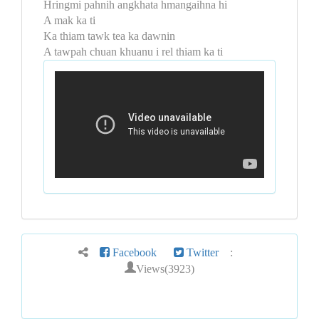
Hringmi pahnih angkhata hmangaihna hi
A mak ka ti
Ka thiam tawk tea ka dawnin
A tawpah chuan khuanu i rel thiam ka ti
Facebook
Twitter
:
Views(3923)