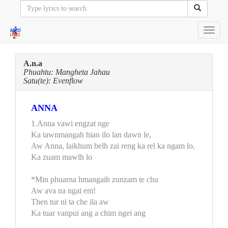
Toggl
navig
A.n.a
Phuahtu: Mangheta Jahau
Satu(te): Evenflow
ANNA
1.Anna vawi engzat nge
Ka tawnmangah hian ilo lan dawn le,
Aw Anna, laikhum belh zai reng ka rel ka ngam lo,
Ka zuam mawlh lo
*Min phuarna hmangaih zunzam te chu
Aw ava na ngai em!
Then tur ni ta che ila aw
Ka tuar vanpui ang a chim ngei ang