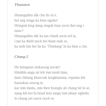
Thunawn
Hmangaihtu dik chu ilo ni e,
hei ang renga ka hma ngaitu!
Hringmi leng dang zingah hian awm thei ang i
maw?
Hmangaihtu dik ka tan chauh awm zel la,
i tan ka theih tawk bei tham mah se,
ka neih hlu ber he ka ‘Thinlung’ hi ka hlan a che.
Chang-2
He hringnun zinkawng tawite!
hlimthla anga ral leh mai turah hian,
dam chhung khawsak lungkhamna, ropuina leh
hausakna zawng te,
kar min dantu, min then hrangtu ah chang lul lo se,
nang leh kei hi hrual hrui ianga min phuar nghettu
lo chang zel zawk rawh se.