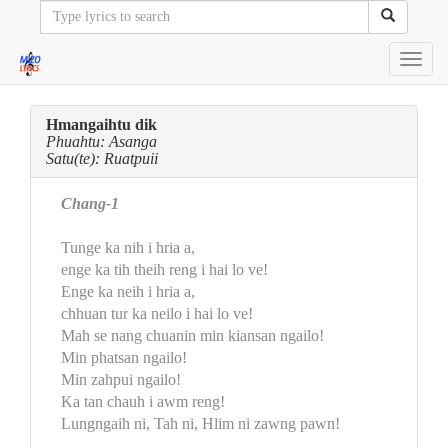
Toggl
navig
Hmangaihtu dik
Phuahtu: Asanga
Satu(te): Ruatpuii
Chang-1
Tunge ka nih i hria a,
enge ka tih theih reng i hai lo ve!
Enge ka neih i hria a,
chhuan tur ka neilo i hai lo ve!
Mah se nang chuanin min kiansan ngailo!
Min phatsan ngailo!
Min zahpui ngailo!
Ka tan chauh i awm reng!
Lungngaih ni, Tah ni, Hlim ni zawng pawn!