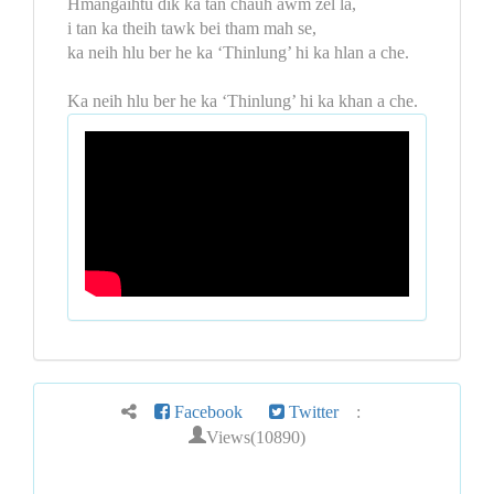
Hmangaihtu dik ka tan chauh awm zel la,
i tan ka theih tawk bei tham mah se,
ka neih hlu ber he ka ‘Thinlung’ hi ka hlan a che.
Ka neih hlu ber he ka ‘Thinlung’ hi ka khan a che.
Facebook
Twitter
:
Views(10890)