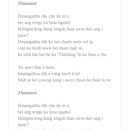
Thunawn
Hmangaihtu dik chu ilo ni e,
hei ang renga ka hma ngaitu!
Hringmi leng dang zingah hian awm thei ang i
maw?
Hmangaihtu dik ka tan chauh awm zel la,
i tan ka theih tawk bei tham mah se,
ka neih hlu ber he ka ‘Thinlung’ hi ka hlan a che
An sawi thin a maw,
hmangaihna dik a vang tawh ti in!
Mah se kei zawng nang i awm chuan ka buai lo ve.
Thunawn
Hmangaihtu dik chu ilo ni e,
hei ang renga ka hma ngaitu!
Hringmi leng dang zingah hian awm thei ang i
maw?