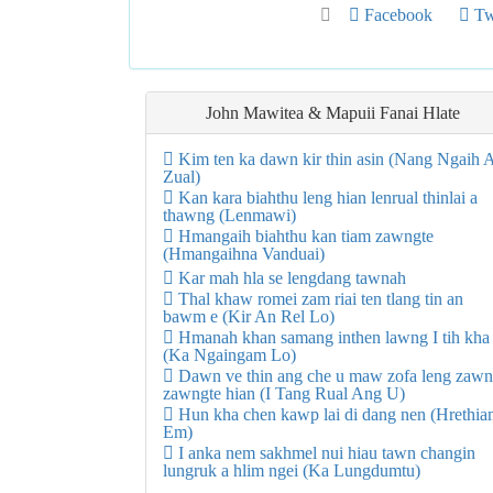
Facebook
Twi
John Mawitea & Mapuii Fanai Hlate
Kim ten ka dawn kir thin asin (Nang Ngaih 
Zual)
Kan kara biahthu leng hian lenrual thinlai a
thawng (Lenmawi)
Hmangaih biahthu kan tiam zawngte
(Hmangaihna Vanduai)
Kar mah hla se lengdang tawnah
Thal khaw romei zam riai ten tlang tin an
bawm e (Kir An Rel Lo)
Hmanah khan samang inthen lawng I tih kha
(Ka Ngaingam Lo)
Dawn ve thin ang che u maw zofa leng zaw
zawngte hian (I Tang Rual Ang U)
Hun kha chen kawp lai di dang nen (Hrethi
Em)
I anka nem sakhmel nui hiau tawn changin
lungruk a hlim ngei (Ka Lungdumtu)