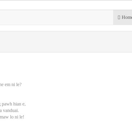
Hom
he em ni le?
g pawh hian e,
a vanduai.
maw lo ni le!