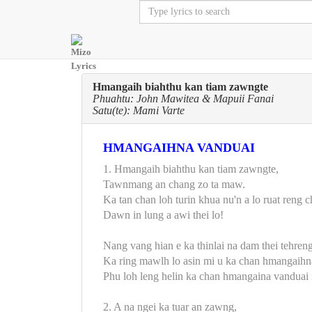
Hmangaih biahthu kan tiam zawngte
Phuahtu: John Mawitea & Mapuii Fanai
Satu(te): Mami Varte
HMANGAIHNA VANDUAI
1. Hmangaih biahthu kan tiam zawngte,
Tawnmang an chang zo ta maw.
Ka tan chan loh turin khua nu'n a lo ruat reng c
Dawn in lung a awi thei lo!
Nang vang hian e ka thinlai na dam thei tehren
Ka ring mawlh lo asin mi u ka chan hmangaihn
Phu loh leng helin ka chan hmangaina vanduai 
2. A na ngei ka tuar an zawng,