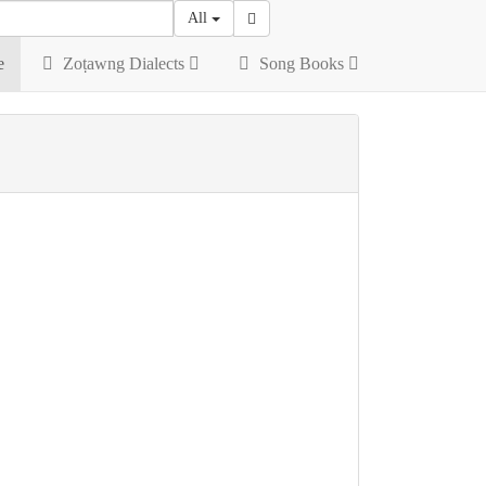
All
e
Zoṭawng Dialects
Song Books