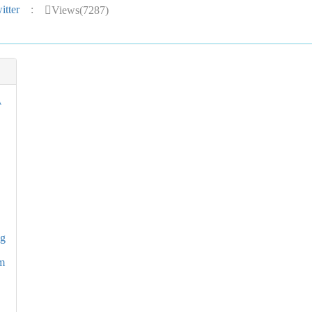
tter
:
Views(7287)
A
ng
am