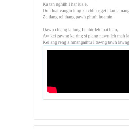
Ka tan nghilh I har lua e.
Duh luat vangin lung ka chhir ngei I tan lamang
Za tlang rel thang pawh phurh huamin.
Dawn chiang la lung I chhir leh mai hian,
Aw kei zawng ka ring si piang nawn leh mah la
Kei ang reng a hmangaihtu I tawng tawh lawng