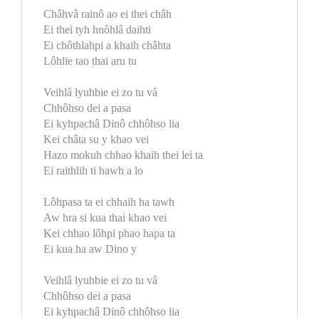
Châhvâ rainô ao ei thei châh
Ei thei tyh hnôhlâ daihti
Ei chôthlahpi a khaih châhta
Lôhlie tao thai aru tu
Veihlâ lyuhbie ei zo tu vâ
Chhôhso dei a pasa
Ei kyhpachâ Dinô chhôhso lia
Kei châta su y khao vei
Hazo mokuh chhao khaih thei lei ta
Ei raithlih ti hawh a lo
Lôhpasa ta ei chhaih ha tawh
Aw hra si kua thai khao vei
Kei chhao lôhpi phao hapa ta
Ei kua ha aw Dino y
Veihlâ lyuhbie ei zo tu vâ
Chhôhso dei a pasa
Ei kyhpachâ Dinô chhôhso lia