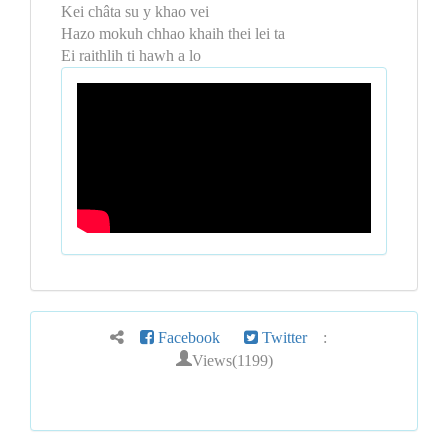
Kei châta su y khao vei
Hazo mokuh chhao khaih thei lei ta
Ei raithlih ti hawh a lo
Facebook
Twitter
:
Views(1199)