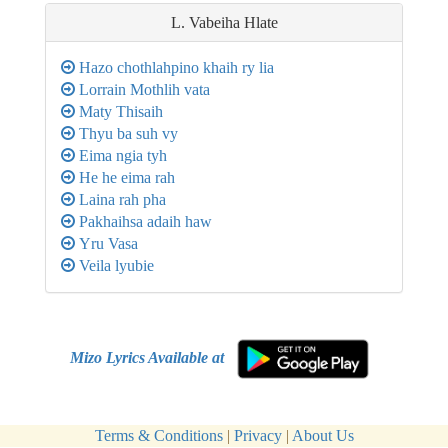
L. Vabeiha Hlate
Hazo chothlahpino khaih ry lia
Lorrain Mothlih vata
Maty Thisaih
Thyu ba suh vy
Eima ngia tyh
He he eima rah
Laina rah pha
Pakhaihsa adaih haw
Yru Vasa
Veila lyubie
Mizo Lyrics Available at
Terms & Conditions
|
Privacy
|
About Us