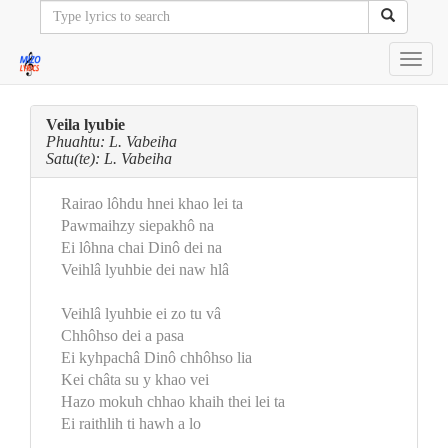
Toggl
navig
Veila lyubie
Phuahtu: L. Vabeiha
Satu(te): L. Vabeiha
Rairao lôhdu hnei khao lei ta
Pawmaihzy siepakhô na
Ei lôhna chai Dinô dei na
Veihlâ lyuhbie dei naw hlâ
Veihlâ lyuhbie ei zo tu vâ
Chhôhso dei a pasa
Ei kyhpachâ Dinô chhôhso lia
Kei châta su y khao vei
Hazo mokuh chhao khaih thei lei ta
Ei raithlih ti hawh a lo