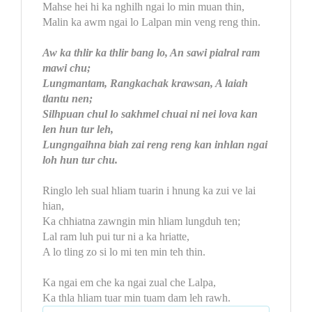
Mahse hei hi ka nghilh ngai lo min muan thin,
Malin ka awm ngai lo Lalpan min veng reng thin.
Aw ka thlir ka thlir bang lo, An sawi pialral ram
mawi chu;
Lungmantam, Rangkachak krawsan, A laiah
tlantu nen;
Silhpuan chul lo sakhmel chuai ni nei lova kan
len hun tur leh,
Lungngaihna biah zai reng reng kan inhlan ngai
loh hun tur chu.
Ringlo leh sual hliam tuarin i hnung ka zui ve lai
hian,
Ka chhiatna zawngin min hliam lungduh ten;
Lal ram luh pui tur ni a ka hriatte,
A lo tling zo si lo mi ten min teh thin.
Ka ngai em che ka ngai zual che Lalpa,
Ka thla hliam tuar min tuam dam leh rawh.