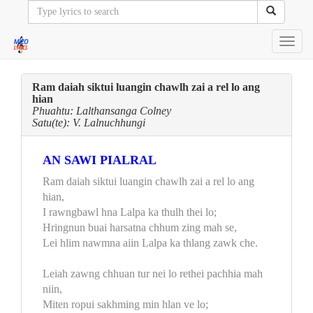
Toggl
navig
Ram daiah siktui luangin chawlh zai a rel lo ang
hian
Phuahtu: Lalthansanga Colney
Satu(te): V. Lalnuchhungi
AN SAWI PIALRAL
Ram daiah siktui luangin chawlh zai a rel lo ang
hian,
I rawngbawl hna Lalpa ka thulh thei lo;
Hringnun buai harsatna chhum zing mah se,
Lei hlim nawmna aiin Lalpa ka thlang zawk che.
Leiah zawng chhuan tur nei lo rethei pachhia mah
niin,
Miten ropui sakhming min hlan ve lo;