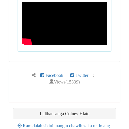
Facebook
Twitter
:
Views(15339)
Lalthansanga Colney Hlate
Ram daiah siktui luangin chawlh zai a rel lo ang