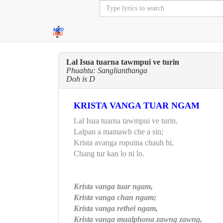
Lal Isua tuarna tawmpui ve turin
Phuahtu: Sanglianthanga
Doh is D
KRISTA VANGA TUAR NGAM
Lal Isua tuarna tawmpui ve turin,
Lalpan a mamawh che a sin;
Krista avanga ropuina chauh hi,
Chang tur kan lo ni lo.
Krista vanga tuar ngam,
Krista vanga chan ngam;
Krista vanga rethei ngam,
Krista vanga mualphona zawng zawng,