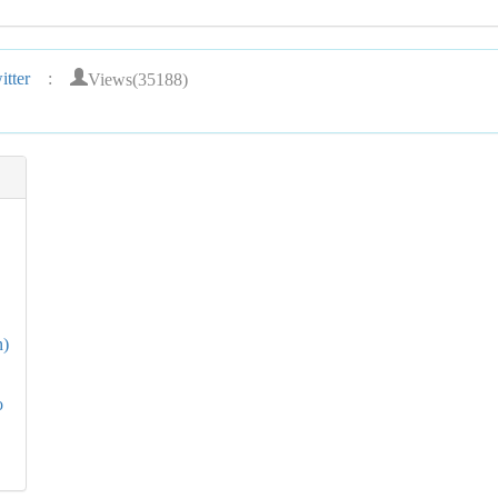
Views(35188)
tter
:
n)
o