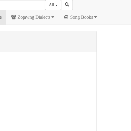
All
e
Zoṭawng Dialects
Song Books