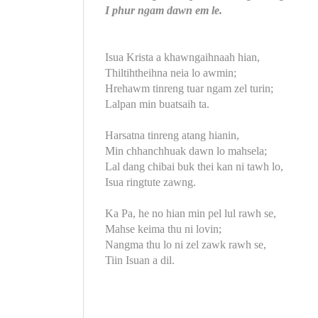
I phur ngam dawn em le.
Isua Krista a khawngaihnaah hian,
Thiltihtheihna neia lo awmin;
Hrehawm tinreng tuar ngam zel turin;
Lalpan min buatsaih ta.
Harsatna tinreng atang hianin,
Min chhanchhuak dawn lo mahsela;
Lal dang chibai buk thei kan ni tawh lo,
Isua ringtute zawng.
Ka Pa, he no hian min pel lul rawh se,
Mahse keima thu ni lovin;
Nangma thu lo ni zel zawk rawh se,
Tiin Isuan a dil.