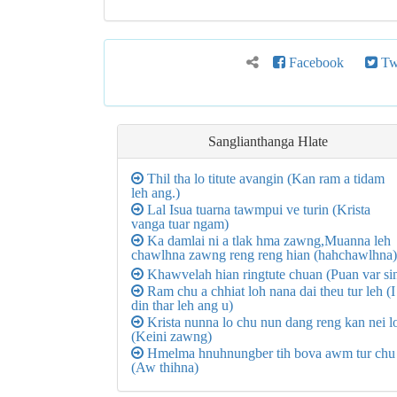
Facebook
Twi
Sanglianthanga Hlate
Thil tha lo titute avangin (Kan ram a tidam
leh ang.)
Lal Isua tuarna tawmpui ve turin (Krista
vanga tuar ngam)
Ka damlai ni a tlak hma zawng,Muanna leh
chawlhna zawng reng reng hian (hahchawlhna)
Khawvelah hian ringtute chuan (Puan var si
Ram chu a chhiat loh nana dai theu tur leh (I
din thar leh ang u)
Krista nunna lo chu nun dang reng kan nei l
(Keini zawng)
Hmelma hnuhnungber tih bova awm tur chu
(Aw thihna)