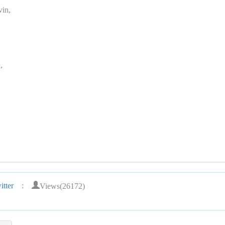
vin,
,
Views(26172)
tter
: