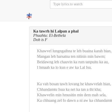
Ka tawrh hi Lalpan a phal
Phuahtu: El-Bethela
Doh is F
Khawvel lungngaihna te leh buaina karah hian,
Mangan leh harsatna ten nitinin min bawm;
Beidawng leh chauvin ka rum tanpuitu ka au,
I hmaah ka lo kun e aw ka Lal Isu.
Ka vah bosan tawh lovang he khawvelah hian,
Chhandamtu Isua ka nei ka tan a thi kha;
Khawvelin min hmusitin min dem mah sela,
Ka chhuang zel fo dawn a ni aw ka chhandamt