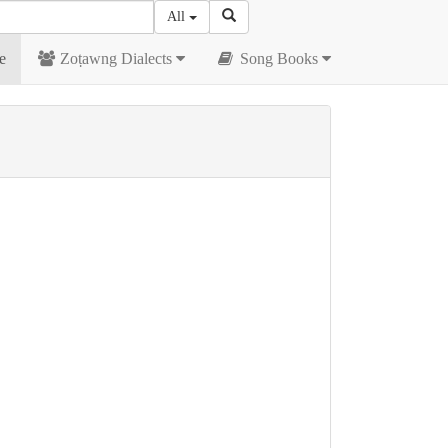
All
e
Zoṭawng Dialects
Song Books