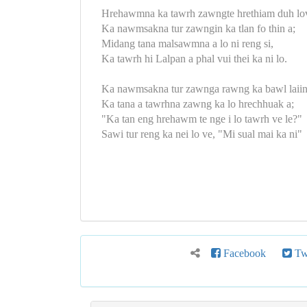
Hrehawmna ka tawrh zawngte hrethiam duh lo
Ka nawmsakna tur zawngin ka tlan fo thin a;
Midang tana malsawmna a lo ni reng si,
Ka tawrh hi Lalpan a phal vui thei ka ni lo.
Ka nawmsakna tur zawnga rawng ka bawl laiin
Ka tana a tawrhna zawng ka lo hrechhuak a;
"Ka tan eng hrehawm te nge i lo tawrh ve le?"
Sawi tur reng ka nei lo ve, "Mi sual mai ka ni"
Facebook
Twi