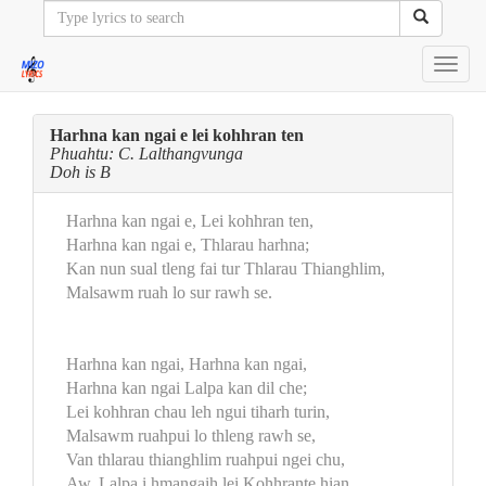
Toggl
navig
Harhna kan ngai e lei kohhran ten
Phuahtu: C. Lalthangvunga
Doh is B
Harhna kan ngai e, Lei kohhran ten,
Harhna kan ngai e, Thlarau harhna;
Kan nun sual tleng fai tur Thlarau Thianghlim,
Malsawm ruah lo sur rawh se.
Harhna kan ngai, Harhna kan ngai,
Harhna kan ngai Lalpa kan dil che;
Lei kohhran chau leh ngui tiharh turin,
Malsawm ruahpui lo thleng rawh se,
Van thlarau thianghlim ruahpui ngei chu,
Aw, Lalpa i hmangaih lei Kohhrante hian,