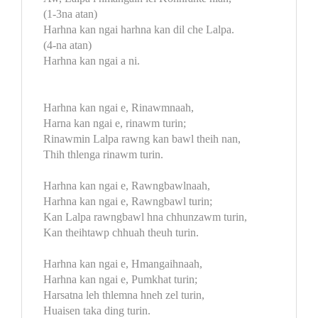
(1-3na atan)
Harhna kan ngai harhna kan dil che Lalpa.
(4-na atan)
Harhna kan ngai a ni.
Harhna kan ngai e, Rinawmnaah,
Harna kan ngai e, rinawm turin;
Rinawmin Lalpa rawng kan bawl theih nan,
Thih thlenga rinawm turin.
Harhna kan ngai e, Rawngbawlnaah,
Harhna kan ngai e, Rawngbawl turin;
Kan Lalpa rawngbawl hna chhunzawm turin,
Kan theihtawp chhuah theuh turin.
Harhna kan ngai e, Hmangaihnaah,
Harhna kan ngai e, Pumkhat turin;
Harsatna leh thlemna hneh zel turin,
Huaisen taka ding turin.