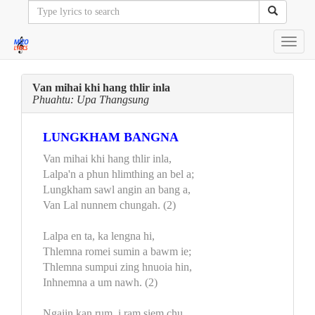
Toggl
navig
Van mihai khi hang thlir inla
Phuahtu: Upa Thangsung
LUNGKHAM BANGNA
Van mihai khi hang thlir inla,
Lalpa'n a phun hlimthing an bel a;
Lungkham sawl angin an bang a,
Van Lal nunnem chungah. (2)
Lalpa en ta, ka lengna hi,
Thlemna romei sumin a bawm ie;
Thlemna sumpui zing hnuoia hin,
Inhnemna a um nawh. (2)
Ngaiin kan rum, i ram siem chu,