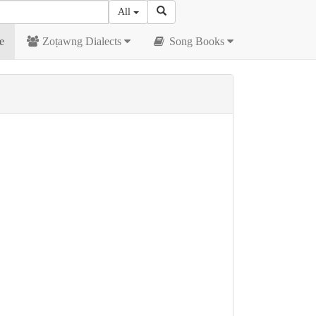
All
e
Zoṭawng Dialects
Song Books