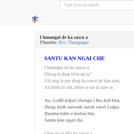
I hmangai de ka sawn a
Phuahtu:
Rev. Thangngur
SANTU KAN NGAI CHE
I hmangai de ka sawn a,
Hieng el ding hi'm an ta?
Lili ang la par ding ka sawn lai kan ram,
An thim zo tah, khuo a var ta naw ie.
Aw, Galili tuipui chunga i thu hril kha,
Hung inrik nawntir nawk rawh Lalpa;
Buoina tuiin a lenhai hin,
Santu kan ngai che.
I hne zo ta kha ka sawn a,