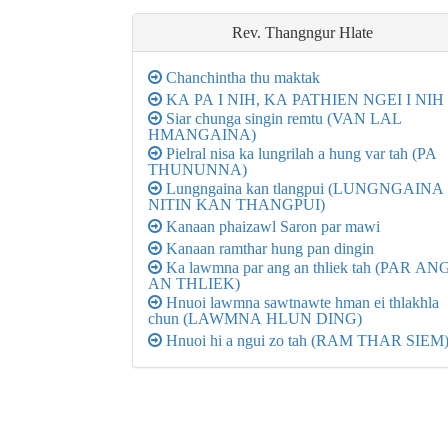
Rev. Thangngur
Hlate
Chanchintha thu maktak
KA PA I NIH, KA PATHIEN NGEI I NIH
Siar chunga singin remtu (VAN LAL
HMANGAINA)
Pielral nisa ka lungrilah a hung var tah (PA
THUNUNNA)
Lungngaina kan tlangpui (LUNGNGAINA
NITIN KAN THANGPUI)
Kanaan phaizawl Saron par mawi
Kanaan ramthar hung pan dingin
Ka lawmna par ang an thliek tah (PAR AN
AN THLIEK)
Hnuoi lawmna sawtnawte hman ei thlakhla
chun (LAWMNA HLUN DING)
Hnuoi hi a ngui zo tah (RAM THAR SIEM