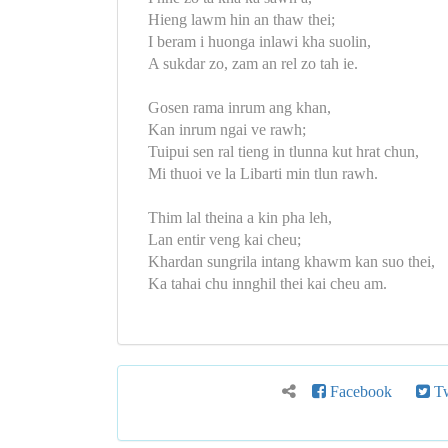
Hieng lawm hin an thaw thei;
I beram i huonga inlawi kha suolin,
A sukdar zo, zam an rel zo tah ie.
Gosen rama inrum ang khan,
Kan inrum ngai ve rawh;
Tuipui sen ral tieng in tlunna kut hrat chun,
Mi thuoi ve la Libarti min tlun rawh.
Thim lal theina a kin pha leh,
Lan entir veng kai cheu;
Khardan sungrila intang khawm kan suo thei,
Ka tahai chu innghil thei kai cheu am.
Facebook
Tw