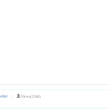
Views(2546)
itter
: