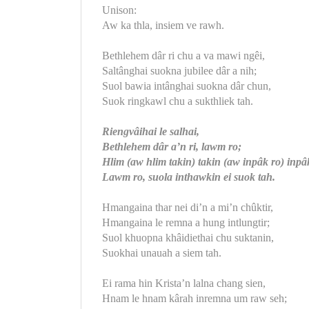
Unison:
Aw ka thla, insiem ve rawh.
Bethlehem dâr ri chu a va mawi ngêi,
Saltânghai suokna jubilee dâr a nih;
Suol bawia intânghai suokna dâr chun,
Suok ringkawl chu a sukthliek tah.
Riengvâihai le salhai,
Bethlehem dâr a’n ri, lawm ro;
Hlim (aw hlim takin) takin (aw inpâk ro) inpâ
Lawm ro, suola inthawkin ei suok tah.
Hmangaina thar nei di’n a mi’n chûktir,
Hmangaina le remna a hung intlungtir;
Suol khuopna khâidiethai chu suktanin,
Suokhai unauah a siem tah.
Ei rama hin Krista’n lalna chang sien,
Hnam le hnam kârah inremna um raw seh;