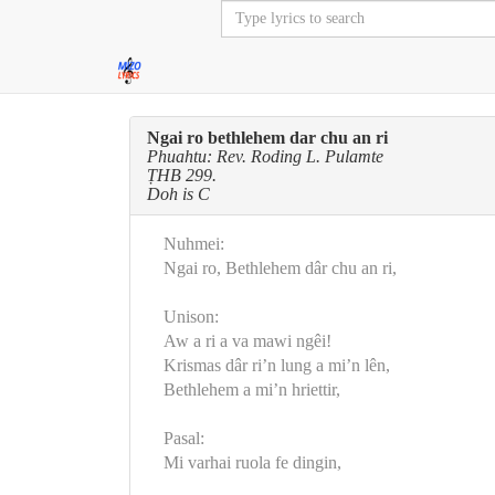
Ngai ro bethlehem dar chu an ri
Phuahtu: Rev. Roding L. Pulamte
ṬHB 299.
Doh is C
Nuhmei:
Ngai ro, Bethlehem dâr chu an ri,
Unison:
Aw a ri a va mawi ngêi!
Krismas dâr ri’n lung a mi’n lên,
Bethlehem a mi’n hriettir,
Pasal:
Mi varhai ruola fe dingin,