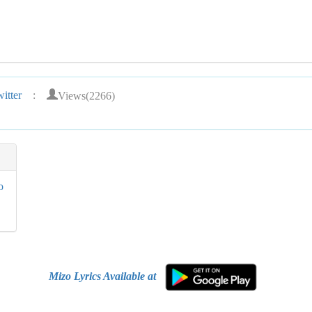
Views(2266)
itter
:
o
Mizo Lyrics Available at