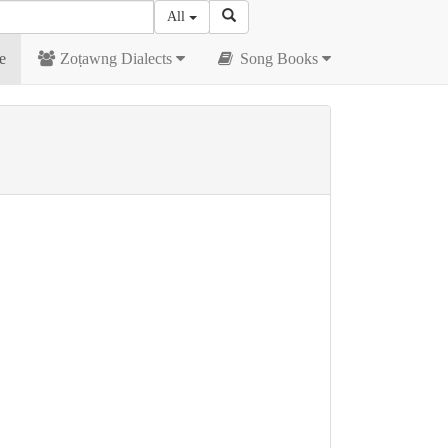
All
e
Zoṭawng Dialects
Song Books