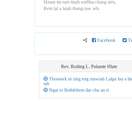
Hmun tin ram tinah rorêlna chang sien,
Rem lal a laiah thung raw seh.
Facebook
Tw
Rev. Roding L. Pulamte Hlate
Thonawk ni zing eng mawiah Lalpa Isu a th
tah
Ngai ro Bethlehem dar chu an ri