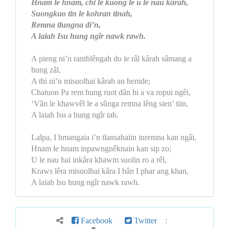
Hnam le hnam, chi le kuong le u le nau kârah,
Suongkuo tin le kohran tinah,
Remna tlungna di’n,
A laiah Isu hung ngîr nawk rawh.
A pieng ni’n ranthlêngah do le râl kârah sâmang a
hung zâl,
A thi ni’n misuolhai kârah an hemde;
Chatuon Pa rem hung ruot dân hi a va ropui ngêi,
‘Vân le khawvêl le a sûnga remna lêng sien’ tiin,
A laiah Isu a hung ngîr tah.
Lalpa, I hmangaia i’n tlansahaiin inremna kan ngâi,
Hnam le hnam inpawngnêknain kan sip zo;
U le nau hai inkâra khawm suolin ro a rêl,
Kraws lêra misuolhai kâra I bân I phar ang khan,
A laiah Isu hung ngîr nawk rawh.
Facebook
Twitter
: