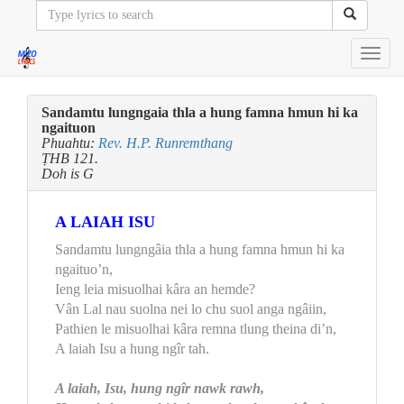
Toggl
navig
Sandamtu lungngaia thla a hung famna hmun hi ka
ngaituon
Phuahtu:
Rev. H.P. Runremthang
ṬHB 121.
Doh is G
A LAIAH ISU
Sandamtu lungngâia thla a hung famna hmun hi ka
ngaituo’n,
Ieng leia misuolhai kâra an hemde?
Vân Lal nau suolna nei lo chu suol anga ngâiin,
Pathien le misuolhai kâra remna tlung theina di’n,
A laiah Isu a hung ngîr tah.
A laiah, Isu, hung ngîr nawk rawh,