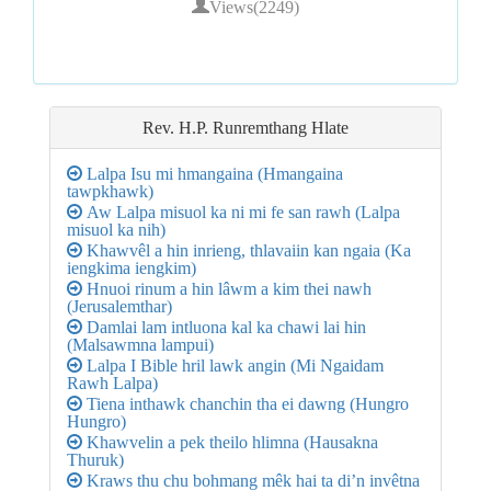
Views(2249)
Rev. H.P. Runremthang
Hlate
Lalpa Isu mi hmangaina (Hmangaina
tawpkhawk)
Aw Lalpa misuol ka ni mi fe san rawh (Lalpa
misuol ka nih)
Khawvêl a hin inrieng, thlavaiin kan ngaia (Ka
iengkima iengkim)
Hnuoi rinum a hin lâwm a kim thei nawh
(Jerusalemthar)
Damlai lam intluona kal ka chawi lai hin
(Malsawmna lampui)
Lalpa I Bible hril lawk angin (Mi Ngaidam
Rawh Lalpa)
Tiena inthawk chanchin tha ei dawng (Hungro
Hungro)
Khawvelin a pek theilo hlimna (Hausakna
Thuruk)
Kraws thu chu bohmang mêk hai ta di’n invêtna