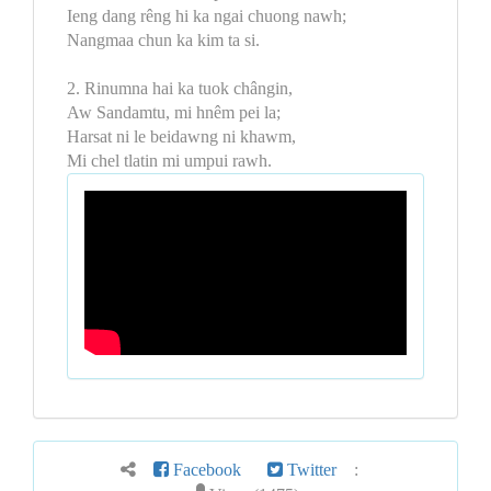
Ieng dang rêng hi ka ngai chuong nawh;
Nangmaa chun ka kim ta si.
2. Rinumna hai ka tuok chângin,
Aw Sandamtu, mi hnêm pei la;
Harsat ni le beidawng ni khawm,
Mi chel tlatin mi umpui rawh.
Facebook
Twitter
: