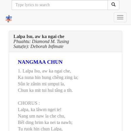
Toggl
navig
Lalpa Isu, aw ka ngai che
Phuahtu: Diamond M. Tusing
Satu(te): Deborah Infimate
NANGMAA CHUN
1. Lalpa Isu, aw ka ngai che,
Ka nuna hin hung chêng zing la;
Sûn le zânin mi umpui la,
Chun ka mit tui hul tâng a tih.
CHORUS :
Lalpa, ka lâwm ngei ie!
Nang um naw la che chu,
Bêl ding hrim ka nei ta nawh;
Tu ruok hin chun Lalpa,