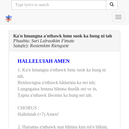
Toggl
navig
Ka'n hmangna a'nthawk hmu suok ka hung ni tah
Phuahtu: Sari Lalruotkim Fimate
Satu(te): Rosiemkim Riengsete
HALLELUIAH AMEN
1. Ka'n hmangna a'nthawk hmu suok ka hung ni
tah,
Beidawngna a'nthawk hâdamna ka nei tah;
Lungngaina hmuna hlimna thurûk nei ve in,
Țapna a'nthawk lâwmna ka hung nei tah.
CHORUS :
Halleluiah (×7) Amen!
2. Harsatna a'nthawk nun hlimna kim mi'n hlânin,