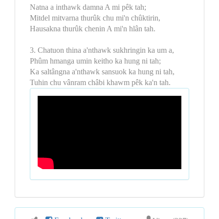
Natna a inthawk damna A mi pêk tah;
Mitdel mitvarna thurûk chu mi'n chûktirin,
Hausakna thurûk chenin A mi'n hlân tah.
3. Chatuon thina a'nthawk sukhringin ka um a,
Phûm hmanga umin keitho ka hung ni tah;
Ka saltângna a'nthawk sansuok ka hung ni tah,
Tuhin chu vânram châbi khawm pêk ka'n tah.