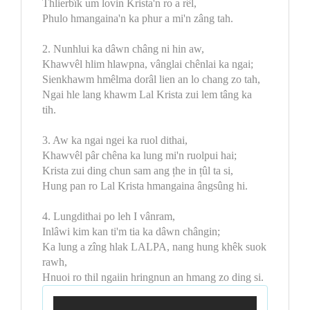
Thlierbîk um lovin Krista'n ro a rêl,
Phulo hmangaina'n ka phur a mi'n zâng tah.
2. Nunhlui ka dâwn châng ni hin aw,
Khawvêl hlim hlawpna, vânglai chênlai ka ngai;
Sienkhawm hmêlma dorâl lien an lo chang zo tah,
Ngai hle lang khawm Lal Krista zui lem tâng ka
tih.
3. Aw ka ngai ngei ka ruol dithai,
Khawvêl pâr chêna ka lung mi'n ruolpui hai;
Krista zui ding chun sam ang țhe in țûl ta si,
Hung pan ro Lal Krista hmangaina ângsûng hi.
4. Lungdithai po leh I vânram,
Inlâwi kim kan ti'm tia ka dâwn chângin;
Ka lung a zîng hlak LALPA, nang hung khêk suok
rawh,
Hnuoi ro thil ngaiin hringnun an hmang zo ding si.