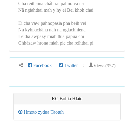
Cha reithaina châh rai pahno va na
Nâ ngiahthai mah y hy ei Bei khoh chai
Ei cha vaw pahnopasia pha beih vei
Na kyhpachâna nah na ngiachhiena
Leidia awpazy miah tlua papua chi
Chhâzaw hrona miah pie cha reihthai pi
Views(957)
Facebook
Twitter
:
RC Bohia Hlate
Hmoto zydua Taotuh