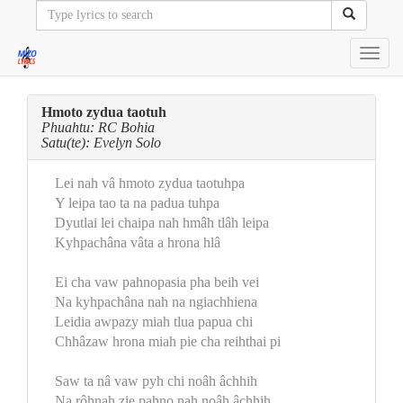
Toggl
navig
Hmoto zydua taotuh
Phuahtu: RC Bohia
Satu(te): Evelyn Solo
Lei nah vâ hmoto zydua taotuhpa
Y leipa tao ta na padua tuhpa
Dyutlai lei chaipa nah hmâh tlâh leipa
Kyhpachâna vâta a hrona hlâ
Ei cha vaw pahnopasia pha beih vei
Na kyhpachâna nah na ngiachhiena
Leidia awpazy miah tlua papua chi
Chhâzaw hrona miah pie cha reihthai pi
Saw ta nâ vaw pyh chi noâh âchhih
Na rôhnah zie pahno nah noâh âchhih