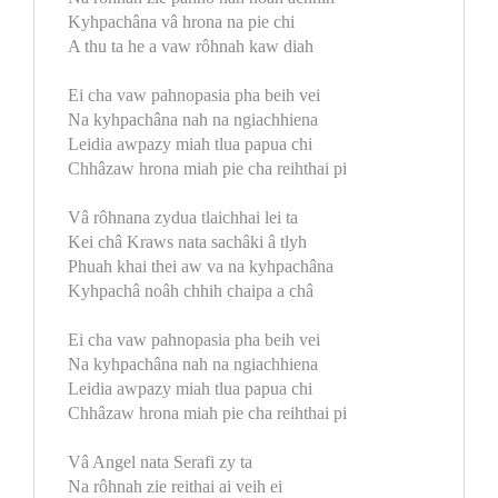
Kyhpachâna vâ hrona na pie chi
A thu ta he a vaw rôhnah kaw diah
Ei cha vaw pahnopasia pha beih vei
Na kyhpachâna nah na ngiachhiena
Leidia awpazy miah tlua papua chi
Chhâzaw hrona miah pie cha reihthai pi
Vâ rôhnana zydua tlaichhai lei ta
Kei châ Kraws nata sachâki â tlyh
Phuah khai thei aw va na kyhpachâna
Kyhpachâ noâh chhih chaipa a châ
Ei cha vaw pahnopasia pha beih vei
Na kyhpachâna nah na ngiachhiena
Leidia awpazy miah tlua papua chi
Chhâzaw hrona miah pie cha reihthai pi
Vâ Angel nata Serafi zy ta
Na rôhnah zie reithai ai veih ei