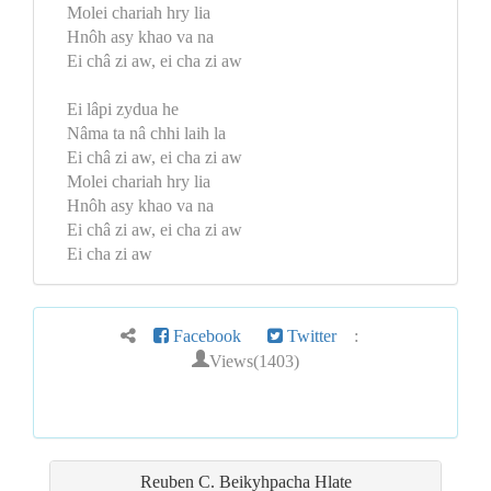
Molei chariah hry lia
Hnôh asy khao va na
Ei châ zi aw, ei cha zi aw
Ei lâpi zydua he
Nâma ta nâ chhi laih la
Ei châ zi aw, ei cha zi aw
Molei chariah hry lia
Hnôh asy khao va na
Ei châ zi aw, ei cha zi aw
Ei cha zi aw
Facebook
Twitter
:
Views(1403)
Reuben C. Beikyhpacha Hlate