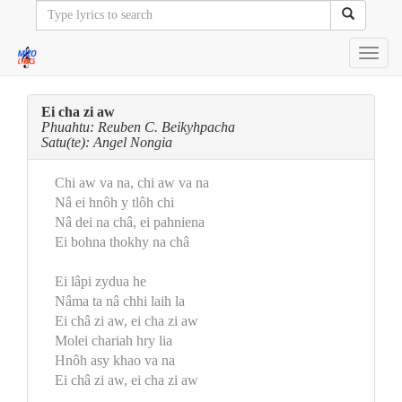
Toggl
navig
Ei cha zi aw
Phuahtu: Reuben C. Beikyhpacha
Satu(te): Angel Nongia
Chi aw va na, chi aw va na
Nâ ei hnôh y tlôh chi
Nâ dei na châ, ei pahniena
Ei bohna thokhy na châ
Ei lâpi zydua he
Nâma ta nâ chhi laih la
Ei châ zi aw, ei cha zi aw
Molei chariah hry lia
Hnôh asy khao va na
Ei châ zi aw, ei cha zi aw