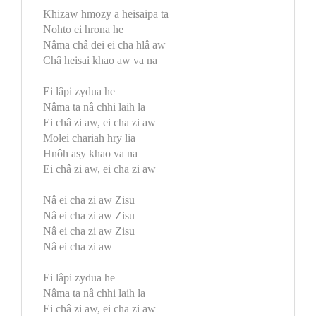
Khizaw hmozy a heisaipa ta
Nohto ei hrona he
Nâma châ dei ei cha hlâ aw
Châ heisai khao aw va na
Ei lâpi zydua he
Nâma ta nâ chhi laih la
Ei châ zi aw, ei cha zi aw
Molei chariah hry lia
Hnôh asy khao va na
Ei châ zi aw, ei cha zi aw
Nâ ei cha zi aw Zisu
Nâ ei cha zi aw Zisu
Nâ ei cha zi aw Zisu
Nâ ei cha zi aw
Ei lâpi zydua he
Nâma ta nâ chhi laih la
Ei châ zi aw, ei cha zi aw