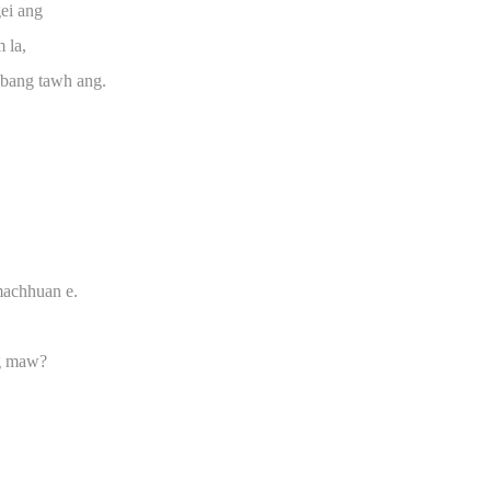
gei ang
 la,
bang tawh ang.
machhuan e.
ng maw?