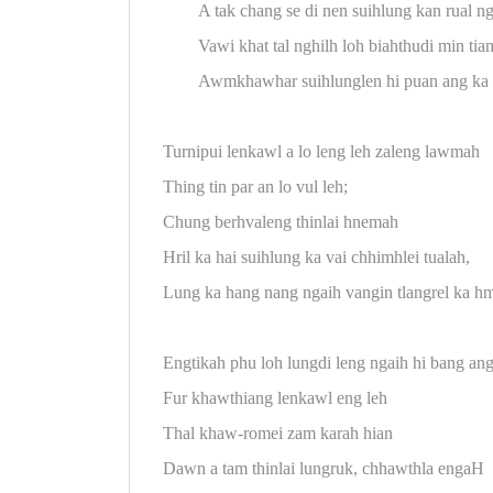
A tak chang se di nen suihlung kan rual n
Vawi khat tal nghilh loh biahthudi min tiam
Awmkhawhar suihlunglen hi puan ang ka 
Turnipui lenkawl a lo leng leh zaleng lawmah
Thing tin par an lo vul leh;
Chung berhvaleng thinlai hnemah
Hril ka hai suihlung ka vai chhimhlei tualah,
Lung ka hang nang ngaih vangin tlangrel ka h
Engtikah phu loh lungdi leng ngaih hi bang a
Fur khawthiang lenkawl eng leh
Thal khaw-romei zam karah hian
Dawn a tam thinlai lungruk, chhawthla engaH