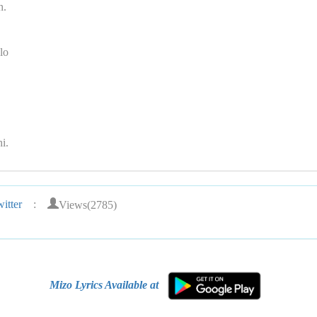
h.
lo
i.
Views(2785)
itter
:
Mizo Lyrics Available at