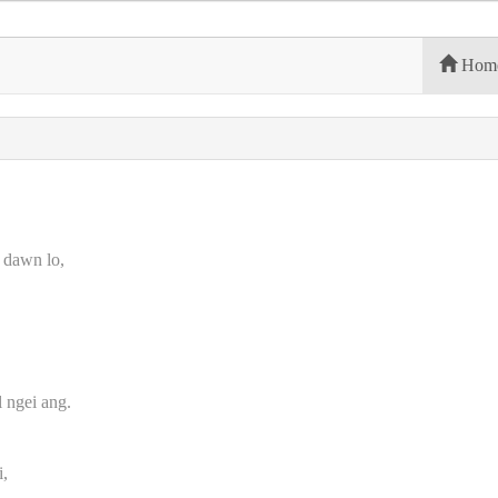
Hom
 dawn lo,
 ngei ang.
,