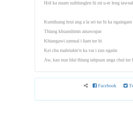
Hril ka nuam suihlunglen hi mi u-te leng tawna
Kumtluang hrui ang a la sei tur hi ka ngaingam 
Thlang khuandimin ainawnpar
Khiangawi zamual i liam tur hi
Kei chu mahriakte'n ka vai i zun ngaiin
Aw, kan nun hlui thlang tahpuan anga chul tur h
Facebook
Tw