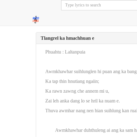
Tlangrel ka hmachhuan e
Phuahtu : Laltanpuia
Awmkhawhar suihlunglen hi puan ang ka bang
Ka tap thin hnutiang ngaiin;
Ka rawn zawng che annem mi u,
Zai leh anka dang lo se hril ka nuam e.
Thuva awmhar nang nen hian suihlung kan rual
Awmkhawhar duhthuleng ai ang ka sam hi