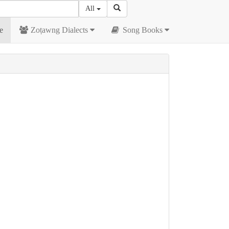
All
e
Zoṭawng Dialects
Song Books