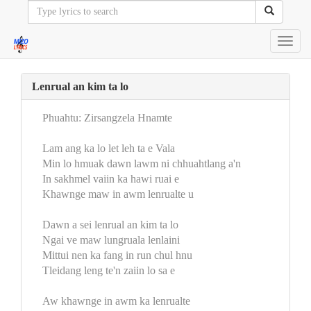
Toggl
navig
Lenrual an kim ta lo
Phuahtu: Zirsangzela Hnamte
Lam ang ka lo let leh ta e Vala
Min lo hmuak dawn lawm ni chhuahtlang a'n
In sakhmel vaiin ka hawi ruai e
Khawnge maw in awm lenrualte u
Dawn a sei lenrual an kim ta lo
Ngai ve maw lungruala lenlaini
Mittui nen ka fang in run chul hnu
Tleidang leng te'n zaiin lo sa e
Aw khawnge in awm ka lenrualte