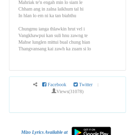
Mahriak te'n engah min lo siam le
Chham ang in zalna laikhum tal hi
In hlan lo em ni ka tan biahthu
Chungmu ianga thlawkin hrut vel i
Vangkhawpui kan suli hnu zawng te
Mahse lunglen mittui bual chung hian
Thangvansang kai zawh ka zuam si lo
Facebook
Twitter
:
Views(31078)
Mizo Lyrics Available at