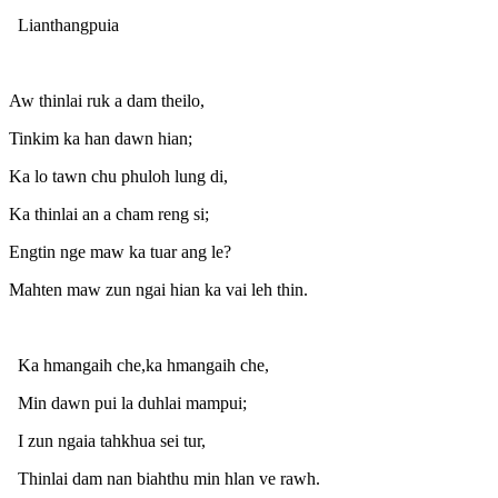
Lianthangpuia
Aw thinlai ruk a dam theilo,
Tinkim ka han dawn hian;
Ka lo tawn chu phuloh lung di,
Ka thinlai an a cham reng si;
Engtin nge maw ka tuar ang le?
Mahten maw zun ngai hian ka vai leh thin.
Ka hmangaih che,ka hmangaih che,
Min dawn pui la duhlai mampui;
I zun ngaia tahkhua sei tur,
Thinlai dam nan biahthu min hlan ve rawh.