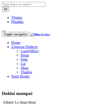
All
Thupui
Phuahtu
Toggle navigation
Home
Zoṭawng Dialects
Lusei(Mizo)
Hmar
Paite
Lai
Mara
Thadou
Song Books
Duhlai mampui
Album: Lo thuai thuai