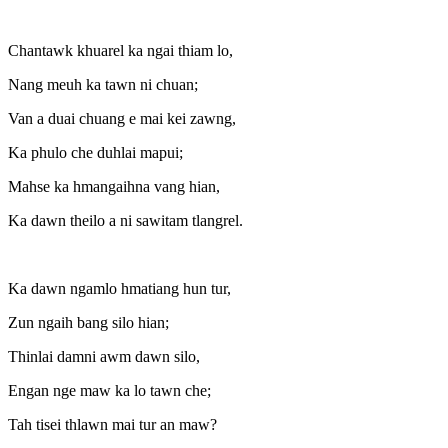
Chantawk khuarel ka ngai thiam lo,
Nang meuh ka tawn ni chuan;
Van a duai chuang e mai kei zawng,
Ka phulo che duhlai mapui;
Mahse ka hmangaihna vang hian,
Ka dawn theilo a ni sawitam tlangrel.
Ka dawn ngamlo hmatiang hun tur,
Zun ngaih bang silo hian;
Thinlai damni awm dawn silo,
Engan nge maw ka lo tawn che;
Tah tisei thlawn mai tur an maw?