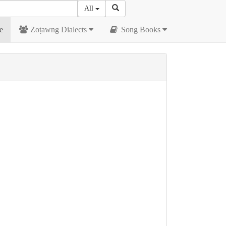
All
e
Zoṭawng Dialects
Song Books