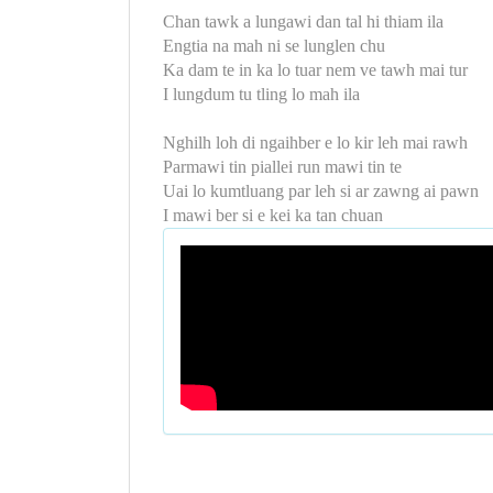
Chan tawk a lungawi dan tal hi thiam ila
Engtia na mah ni se lunglen chu
Ka dam te in ka lo tuar nem ve tawh mai tur
I lungdum tu tling lo mah ila
Nghilh loh di ngaihber e lo kir leh mai rawh
Parmawi tin piallei run mawi tin te
Uai lo kumtluang par leh si ar zawng ai pawn
I mawi ber si e kei ka tan chuan