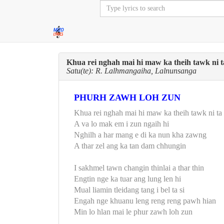
Khua rei nghah mai hi maw ka theih tawk ni t
Satu(te): R. Lalhmangaiha, Lalnunsanga
PHURH ZAWH LOH ZUN
Khua rei nghah mai hi maw ka theih tawk ni ta
A va lo mak em i zun ngaih hi
Nghilh a har mang e di ka nun kha zawng
A thar zel ang ka tan dam chhungin
I sakhmel tawn changin thinlai a thar thin
Engtin nge ka tuar ang lung len hi
Mual liamin tleidang tang i bel ta si
Engah nge khuanu leng reng reng pawh hian
Min lo hlan mai le phur zawh loh zun