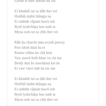
Lytlâh ei naw khôsai ha chi
Ei khiahlô rai za tlâh thei vei
Hnôhlâ daihti thângia na
Ei raithlih vâpiati hawh loh
Bydi lyuhchâpa bao naih ta
Myna noh rai za chhi thei vei
Râh lia chiachi nata avyuh pawzy
Paw khoh khai ha ei
Rairao vâdua ke châ heta
Vaw pawh heih khao va chi ma
Beidy thai lei nawhhnai kei he
Ei vaw viavi laih ha aw ma
Ei khiahlô rai za tlâh thei vei
Hnôhlâ daihti thângia na
Ei raithlih vâpiati hawh loh
Bydi lyuhchâpa bao naih ta
Myna noh rai za chhi thei vei