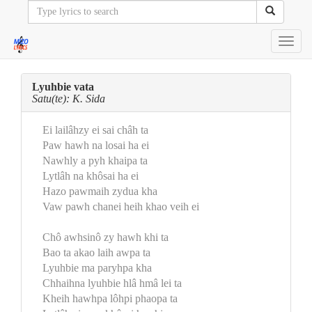
Toggl
navig
Lyuhbie vata
Satu(te): K. Sida
Ei lailâhzy ei sai châh ta
Paw hawh na losai ha ei
Nawhly a pyh khaipa ta
Lytlâh na khôsai ha ei
Hazo pawmaih zydua kha
Vaw pawh chanei heih khao veih ei
Chô awhsinô zy hawh khi ta
Bao ta akao laih awpa ta
Lyuhbie ma paryhpa kha
Chhaihna lyuhbie hlâ hmâ lei ta
Kheih hawhpa lôhpi phaopa ta