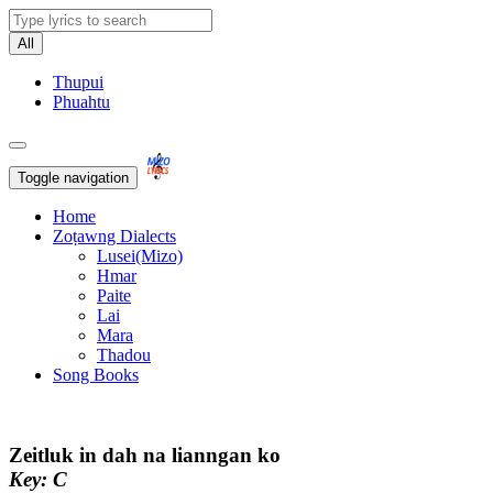
All
Thupui
Phuahtu
Toggle navigation
Home
Zoṭawng Dialects
Lusei(Mizo)
Hmar
Paite
Lai
Mara
Thadou
Song Books
Zeitluk in dah na lianngan ko
Key: C