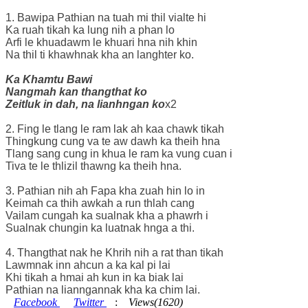
1. Bawipa Pathian na tuah mi thil vialte hi
Ka ruah tikah ka lung nih a phan lo
Arfi le khuadawm le khuari hna nih khin
Na thil ti khawhnak kha an langhter ko.
Ka Khamtu Bawi
Nangmah kan thangthat ko
Zeitluk in dah, na lianhngan ko
x2
2. Fing le tlang le ram lak ah kaa chawk tikah
Thingkung cung va te aw dawh ka theih hna
Tlang sang cung in khua le ram ka vung cuan i
Tiva te le thlizil thawng ka theih hna.
3. Pathian nih ah Fapa kha zuah hin lo in
Keimah ca thih awkah a run thlah cang
Vailam cungah ka sualnak kha a phawrh i
Sualnak chungin ka luatnak hnga a thi.
4. Thangthat nak he Khrih nih a rat than tikah
Lawmnak inn ahcun a ka kal pi lai
Khi tikah a hmai ah kun in ka biak lai
Pathian na lianngannak kha ka chim lai.
Facebook
Twitter
:
Views(1620)