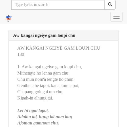
Toggl
navig
Aw kangai ngeiye gam loupi chu
AW KANGAI NGEIYE GAM LOUPI CHU
130
1. Aw kangai ngeiye gam loupi chu,
Mithengte ho lenna gam chu;
Chu mun nom'a lengte ho chun,
Genthei ahe tapoi, kana aum tapoi;
Chapang golngai um chu,
Kipah-in alhung tai.
Lei hi ngai tapoi,
Adalha tai, hung kit nom lou;
Ajotnau gamnom chu,