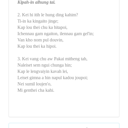
Kipah-in alhung tai.
2. Kei hi itih le hung ding kahim?
Ti-in ka kingaito jinge;
Kap lou thei chu ka hitapoi,
Ichennau gam ngaiton, ilennau gam gel'in;
Van kho nom pul douvin,
Kap lou thei ka hipoi.
3. Kei vang chu aw Pakai mitheng tah,
Naleiset sem ngui chunga hin;
Kap le lengvaiyin kavah lei,
Leiset gimna a hin napul kadou joupoi;
Nei sumil loujen'o,
Mi genthei cha kahi.