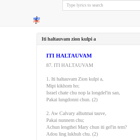
Iti haltauvam zion kulpi a
ITI HALTAUVAM
87. ITI HALTAUVAM
1. Iti haltauvam Zion kulpi a,
Mipi kikhom ho;
Israel chate chu nop la longdel'in san,
Pakai lungdonni chun. (2)
2. Aw Calvary alhutmai tauve,
Pakai nunnem chu;
Achun lengthei Mary chun iti gel'in tem?
Adou ling lukhuh chu. (2)