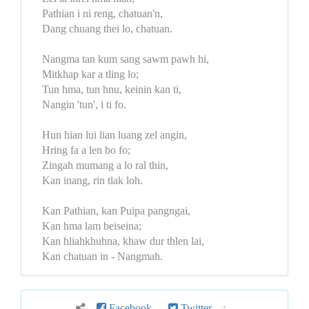
Pathian i ni reng, chatuan'n,
Dang chuang thei lo, chatuan.
Nangma tan kum sang sawm pawh hi,
Mitkhap kar a tling lo;
Tun hma, tun hnu, keinin kan ti,
Nangin 'tun', i ti fo.
Hun hian lui lian luang zel angin,
Hring fa a len bo fo;
Zingah mumang a lo ral thin,
Kan inang, rin tlak loh.
Kan Pathian, kan Puipa pangngai,
Kan hma lam beiseina;
Kan hliahkhuhna, khaw dur thlen lai,
Kan chatuan in - Nangmah.
Facebook
Twitter
: