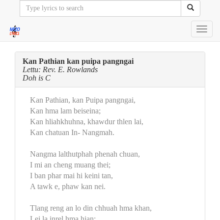
Toggl
navig
Kan Pathian kan puipa pangngai
Lettu: Rev. E. Rowlands
Doh is C
Kan Pathian, kan Puipa pangngai,
Kan hma lam beiseina;
Kan hliahkhuhna, khawdur thlen lai,
Kan chatuan In- Nangmah.
Nangma lalthutphah phenah chuan,
I mi an cheng muang thei;
I ban phar mai hi keini tan,
A tawk e, phaw kan nei.
Tlang reng an lo din chhuah hma khan,
Lei la inrel hma hian;