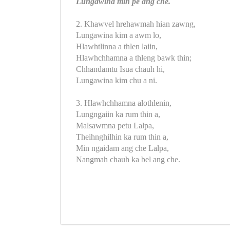
Lungawina min pe ang che.
2. Khawvel hrehawmah hian zawng,
Lungawina kim a awm lo,
Hlawhtlinna a thlen laiin,
Hlawhchhamna a thleng bawk thin;
Chhandamtu Isua chauh hi,
Lungawina kim chu a ni.
3. Hlawhchhamna alothlenin,
Lungngaiin ka rum thin a,
Malsawmna petu Lalpa,
Theihnghilhin ka rum thin a,
Min ngaidam ang che Lalpa,
Nangmah chauh ka bel ang che.