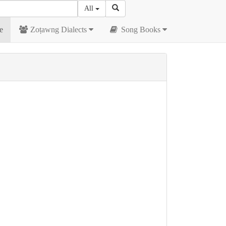
All
e
Zoṭawng Dialects
Song Books