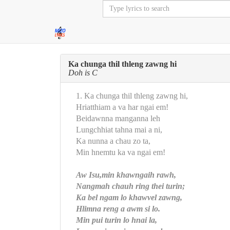
Ka chunga thil thleng zawng hi
Doh is C
1. Ka chunga thil thleng zawng hi,
Hriatthiam a va har ngai em!
Beidawnna manganna leh
Lungchhiat tahna mai a ni,
Ka nunna a chau zo ta,
Min hnemtu ka va ngai em!
Aw Isu,min khawngaih rawh,
Nangmah chauh ring thei turin;
Ka bel ngam lo khawvel zawng,
Hlimna reng a awm si lo.
Min pui turin lo hnai la,