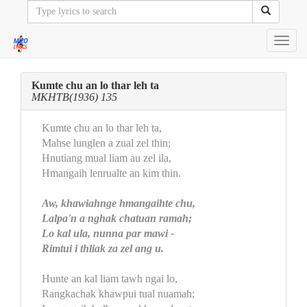
Toggl
navig
Kumte chu an lo thar leh ta
MKHTB(1936) 135
Kumte chu an lo thar leh ta,
Mahse lunglen a zual zel thin;
Hnutiang mual liam au zel ila,
Hmangaih lenrualte an kim thin.
Aw, khawiahnge hmangaihte chu,
Lalpa'n a nghak chatuan ramah;
Lo kal ula, nunna par mawi -
Rimtui i thliak za zel ang u.
Hunte an kal liam tawh ngai lo,
Rangkachak khawpui tual nuamah;