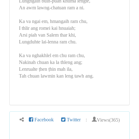
Lungngaih bulh-puan khuma lengte,
An awm lawng-chatuan ram a ni.
Ka va ngai em, hmangaih ram chu,
I thlir ang romei kai hnuaiah;
Arsi piah van Salem thar khi,
Lungduhte lai-lenna ram chu.
Ka va nghakhlel em chu ram chu,
Nakinah chuan ka la thleng ang;
Lenrualte ṭhen ṭhin mah ila,
Tah chuan lawmin kan leng tawh ang.
Views(365)
Facebook
Twitter
: