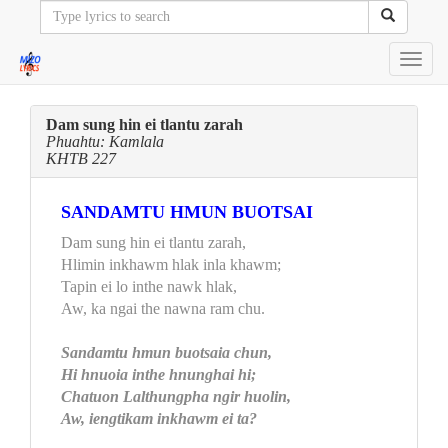
Toggl
navig
Dam sung hin ei tlantu zarah
Phuahtu: Kamlala
KHTB 227
SANDAMTU HMUN BUOTSAI
Dam sung hin ei tlantu zarah,
Hlimin inkhawm hlak inla khawm;
Tapin ei lo inthe nawk hlak,
Aw, ka ngai the nawna ram chu.
Sandamtu hmun buotsaia chun,
Hi hnuoia inthe hnunghai hi;
Chatuon Lalthungpha ngir huolin,
Aw, iengtikam inkhawm ei ta?