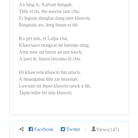
An lang ie, Kalvari tlangah,
Thlir ei tiu, the nawna ram chu;
Ei legnna tlanghai dang sien khawm,
Ringnain aw, leng hmun ei tih.
Ko pei inla, ei Lalpa chu,
Khawsawt riengvai mi hnemtu ding;
Ama naw mi hnem an um nawh,
A tawi ie, hnuoi lawmna hi chu.
Hi khawvela khawm hin ama'n,
A hmangaina thla zar hnuoiah;
Lawmin mi thuoi khawm nawk a tih,
Tapin inthe hri inla khawm.
Views(147)
Facebook
Twitter
: