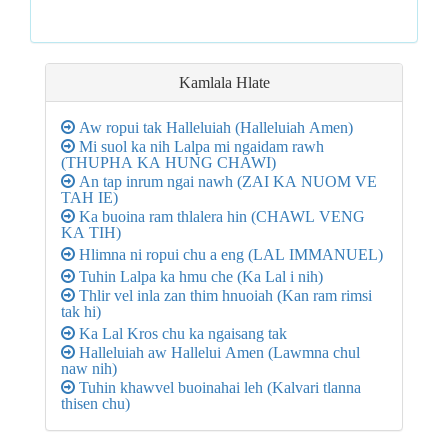
Kamlala Hlate
Aw ropui tak Halleluiah (Halleluiah Amen)
Mi suol ka nih Lalpa mi ngaidam rawh
(THUPHA KA HUNG CHAWI)
An tap inrum ngai nawh (ZAI KA NUOM VE
TAH IE)
Ka buoina ram thlalera hin (CHAWL VENG
KA TIH)
Hlimna ni ropui chu a eng (LAL IMMANUEL)
Tuhin Lalpa ka hmu che (Ka Lal i nih)
Thlir vel inla zan thim hnuoiah (Kan ram rimsi
tak hi)
Ka Lal Kros chu ka ngaisang tak
Halleluiah aw Hallelui Amen (Lawmna chul
naw nih)
Tuhin khawvel buoinahai leh (Kalvari tlanna
thisen chu)