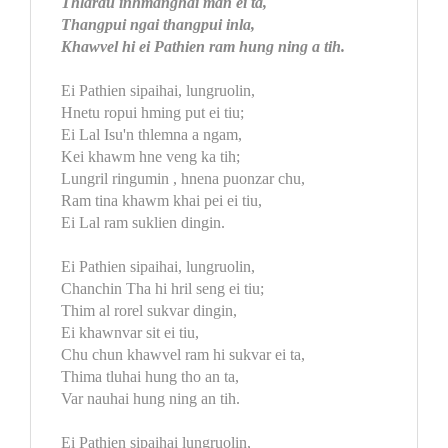
Thlarau inhmanghai man ei ta,
Thangpui ngai thangpui inla,
Khawvel hi ei Pathien ram hung ning a tih.
Ei Pathien sipaihai, lungruolin,
Hnetu ropui hming put ei tiu;
Ei Lal Isu'n thlemna a ngam,
Kei khawm hne veng ka tih;
Lungril ringumin , hnena puonzar chu,
Ram tina khawm khai pei ei tiu,
Ei Lal ram suklien dingin.
Ei Pathien sipaihai, lungruolin,
Chanchin Tha hi hril seng ei tiu;
Thim al rorel sukvar dingin,
Ei khawnvar sit ei tiu,
Chu chun khawvel ram hi sukvar ei ta,
Thima tluhai hung tho an ta,
Var nauhai hung ning an tih.
Ei Pathien sipaihai lungruolin,