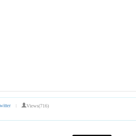
Views(716)
itter
: