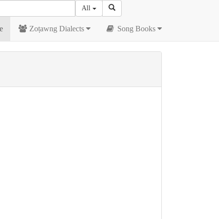
All
e
Zoṭawng Dialects
Song Books