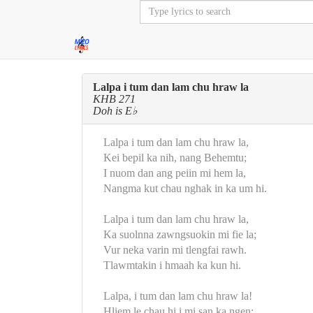
Lalpa i tum dan lam chu hraw la
KHB 271
Doh is E♭
Lalpa i tum dan lam chu hraw la,
Kei bepil ka nih, nang Behemtu;
I nuom dan ang peiin mi hem la,
Nangma kut chau nghak in ka um hi.
Lalpa i tum dan lam chu hraw la,
Ka suolnna zawngsuokin mi fie la;
Vur neka varin mi tlengfai rawh.
Tlawmtakin i hmaah ka kun hi.
Lalpa, i tum dan lam chu hraw la!
Hliem le chau hi i mi san ka ngen;