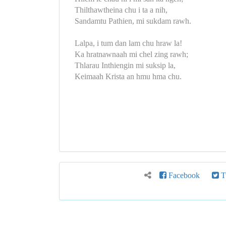
Thilthawtheina chu i ta a nih,
Sandamtu Pathien, mi sukdam rawh.
Lalpa, i tum dan lam chu hraw la!
Ka hratnawnaah mi chel zing rawh;
Thlarau Inthiengin mi suksip la,
Keimaah Krista an hmu hma chu.
Facebook
Tw