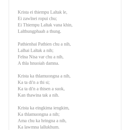
Krista ei thiempu Laltak le,
Ei zawlnei ropui chu;
Ei Thiempu Laltak vana khin,
Lalthungphaah a thung.
Pathienhai Pathien chu a nih,
Lalhai Laltak a nih;
Felna Nisa var chu a nih,
A thla hnuoiah damna.
Krista ka thlamuongna a nih,
Ka ta di'n a thi si;
Ka ta di'n a thisen a suok,
Kan thawina tak a nih.
Krista ka eingkima iengkim,
Ka thlamuongna a nih;
Ama chu ka hringna a nih,
Ka lawmna lallukhum.