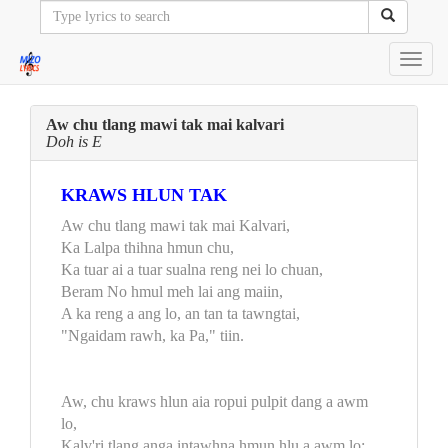
Toggl
navig
Aw chu tlang mawi tak mai kalvari
Doh is E
KRAWS HLUN TAK
Aw chu tlang mawi tak mai Kalvari,
Ka Lalpa thihna hmun chu,
Ka tuar ai a tuar sualna reng nei lo chuan,
Beram No hmul meh lai ang maiin,
A ka reng a ang lo, an tan ta tawngtai,
"Ngaidam rawh, ka Pa," tiin.
Aw, chu kraws hlun aia ropui pulpit dang a awm
lo,
Kalv'ri tlang anga intawhna hmun hlu a awm lo;