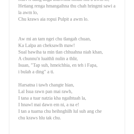
Hetiang renga hmangaihna thu chah hringmi sawi a
la awm lo,
Chu kraws aia ropui Pulpit a awm lo.
Aw mi an tam ngei chu tlangah chuan,
Ka Lalpa an cheksawlh maw!
Sual bawiha ta min tlan chhuahna niah khan,
A chunnu'n luaithli nulin a thlir,
Isuan, "Tap suh, hmeichhia, en teh i Fapa,
i bulah a ding" a ti.
Harsatna i tawh changte hian,
Lal Isua rawn pan mai rawh,
I tana a tuar natzia kha ngaihtuah la,
I hnawl mai dawn em ni, a na e!
I tan a tuarna chu heihnghilh lul suh ang che
chu kraws hlu tak chu.