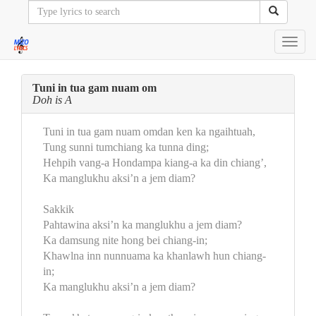
Toggl
navig
Tuni in tua gam nuam om
Doh is A
Tuni in tua gam nuam omdan ken ka ngaihtuah,
Tung sunni tumchiang ka tunna ding;
Hehpih vang-a Hondampa kiang-a ka din chiang’,
Ka manglukhu aksi’n a jem diam?
Sakkik
Pahtawina aksi’n ka manglukhu a jem diam?
Ka damsung nite hong bei chiang-in;
Khawlna inn nunnuama ka khanlawh hun chiang-
in;
Ka manglukhu aksi’n a jem diam?