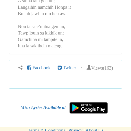
A sihna lain gen un;
Langaihin namchih Honpa it
Bul ah jawl in om hen aw.
Nou tatsate’n itna gen un,
Tawp louin sa kikkik un;
Gamchiha mi tampite in,
Itna la sak theih mateng.
Views(163)
Facebook
Twitter
:
Mizo Lyrics Available at
Terms & Conditions
|
Privacy
|
About Us