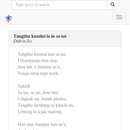
Toggl
navig
Tangthu kumlui la in sa un
Doh is A♭
Tangthu kumlui lain sa un,
I Hondampa hon itna;
Jesu leh A thupina sa’n,
Tunga tatsa mipi tawh.
Sakkik
Sa un, sa un, Jesu itna,
Gingsak un, Amah phatna;
Tangthu lamdang sa kikkik un,
Leitung in a jak mateng.
Hon itna manpha lain sa’n,