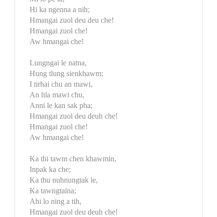
Hi ka ngenna a nih;
Hmangai zuol deu deu che!
Hmangai zuol che!
Aw hmangai che!
Lungngai le natna,
Hung tlung sienkhawm;
I tirhai chu an mawi,
An hla mawi chu,
Anni le kan sak pha;
Hmangai zuol deu deuh che!
Hmangai zuol che!
Aw hmangai che!
Ka thi tawm chen khawmin,
Inpak ka che;
Ka thu nuhnungtak le,
Ka tawngtaina;
Ahi lo ning a tih,
Hmangai zuol deu deuh che!