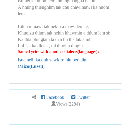
Isu nei ka nuom lem, hmingthangna nekin,
A hming thienghlim tak chu chawimawi ka nuom
lem.
Lili par mawi tak nekin a mawi lem ie,
Khuoizu thlum tak nekin khawmin a thlum lem si;
Ka thla phingtam ta di'n bu tha tak a nih,
Lal Isu ka dit tak, mi thuoitu dingin.
Same Lyrics with another dialects(languages):
Isua neih ka duh zawk ro hlu ber aiin
(
Mizo(Lusei)
)
Facebook
Twitter
:
Views(2284)