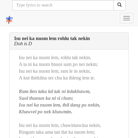
Toggl
navig
Isu nei ka nuom lem rohlu tak nekin
Doh is D
Isu nei ka nuom lem, rohlu tak nekin,
A ta ni ka nuom hnuoi sum po nei nekin;
Isu nei ka nuom lem, ram le in nekin,
A kut thirkilna ser chu ka thleng lem ie.
Ram lien taka lal tak ni inlakhawm,
Suol thunun ka ni si chun;
Isu nei ka nuom lem, thil dang po nekin,
Khawvel po nek khawmin.
Isu nei ka nuom lem, chawimawina nekin,
Ringum taka ama tan tlat ka nuom lem;