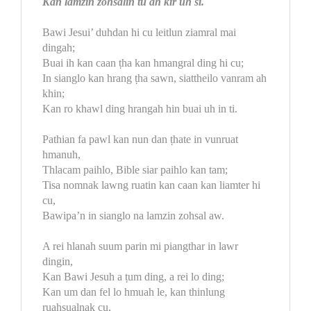
Kan lamzin zohsalin tu ah kir uh si.
Bawi Jesui’ duhdan hi cu leitlun ziamral mai
dingah;
Buai ih kan caan ṭha kan hmangral ding hi cu;
In sianglo kan hrang ṭha sawn, siattheilo vanram ah
khin;
Kan ro khawl ding hrangah hin buai uh in ti.
Pathian fa pawl kan nun dan ṭhate in vunruat
hmanuh,
Thlacam paihlo, Bible siar paihlo kan tam;
Tisa nomnak lawng ruatin kan caan kan liamter hi
cu,
Bawipa’n in sianglo na lamzin zohsal aw.
A rei hlanah suum parin mi piangthar in lawr
dingin,
Kan Bawi Jesuh a ṭum ding, a rei lo ding;
Kan um dan fel lo hmuah le, kan thinlung
ruahsualnak cu,