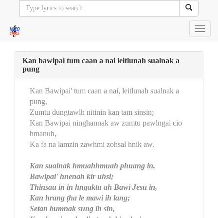
Toggl
navig
Kan bawipai tum caan a nai leitlunah sualnak a
pung
Kan Bawipai' tum caan a nai, leitlunah sualnak a
pung,
Zumtu dungtawlh nitinin kan tam sinsin;
Kan Bawipai ninghannak aw zumtu pawlngai cio
hmanuh,
Ka fa na lamzin zawhmi zohsal hnik aw.
Kan sualnak hmuahhmuah phuang in,
Bawipai' hnenah kir uhsi;
Thinsau in in hngaktu ah Bawi Jesu in,
Kan hrang ṭha le mawi ih lang;
Setan bumnak sung ih sin,