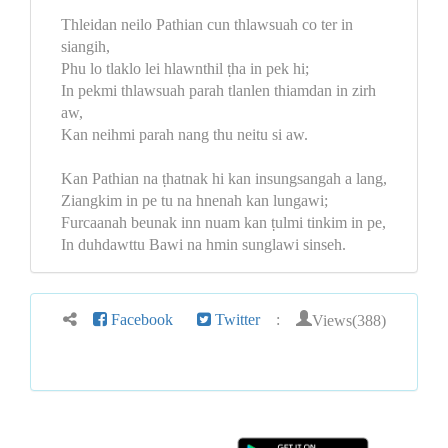
Thleidan neilo Pathian cun thlawsuah co ter in
siangih,
Phu lo tlaklo lei hlawnthil ṭha in pek hi;
In pekmi thlawsuah parah tlanlen thiamdan in zirh
aw,
Kan neihmi parah nang thu neitu si aw.
Kan Pathian na ṭhatnak hi kan insungsangah a lang,
Ziangkim in pe tu na hnenah kan lungawi;
Furcaanah beunak inn nuam kan ṭulmi tinkim in pe,
In duhdawttu Bawi na hmin sunglawi sinseh.
Views(388)
Facebook
Twitter
: