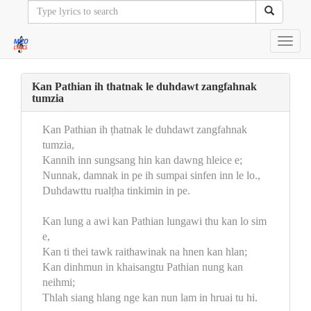
Toggl
navig
Kan Pathian ih thatnak le duhdawt zangfahnak
tumzia
Kan Pathian ih ṭhatnak le duhdawt zangfahnak
tumzia,
Kannih inn sungsang hin kan dawng hleice e;
Nunnak, damnak in pe ih sumpai sinfen inn le lo.,
Duhdawttu rualṭha tinkimin in pe.
Kan lung a awi kan Pathian lungawi thu kan lo sim
e,
Kan ti thei tawk raithawinak na hnen kan hlan;
Kan dinhmun in khaisangtu Pathian nung kan
neihmi;
Thlah siang hlang nge kan nun lam in hruai tu hi.