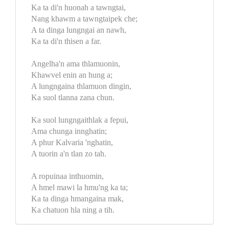
Ka ta di'n huonah a tawngtai,
Nang khawm a tawngtaipek che;
A ta dinga lungngai an nawh,
Ka ta di'n thisen a far.
Angelha'n ama thlamuonin,
Khawvel enin an hung a;
A lungngaina thlamuon dingin,
Ka suol tlanna zana chun.
Ka suol lungngaithlak a fepui,
Ama chunga innghatin;
A phur Kalvaria 'nghatin,
A tuorin a'n tlan zo tah.
A ropuinaa inthuomin,
A hmel mawi la hmu'ng ka ta;
Ka ta dinga hmangaina mak,
Ka chatuon hla ning a tih.